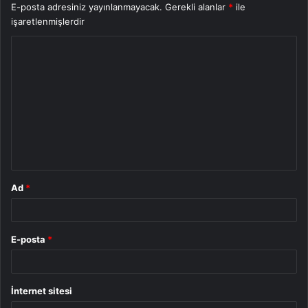
E-posta adresiniz yayınlanmayacak.
Gerekli alanlar
*
ile
işaretlenmişlerdir
Y
o
r
u
m
*
Ad
*
E-posta
*
İnternet sitesi