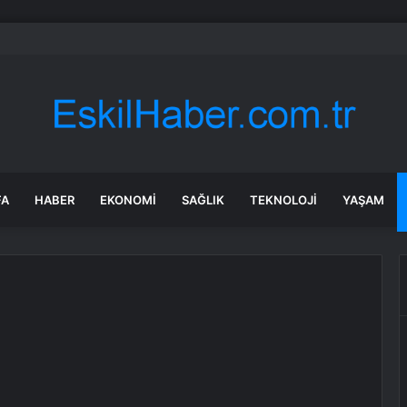
 Genel Başkanı Dervişoğlu, Tüsiad Yöneticileri ile Bir Araya Geldi
FA
HABER
EKONOMI
SAĞLIK
TEKNOLOJI
YAŞAM