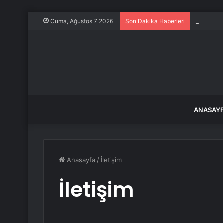
İyi Parti
Cuma, Ağustos 7 2026
Son Dakika Haberleri
ANASAY
Anasayfa
/
İletişim
İletişim