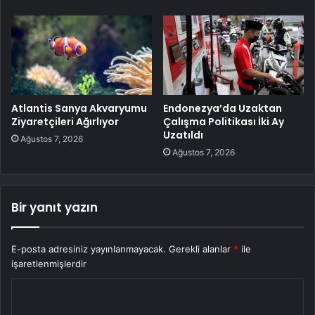
Atlantis Sanya Akvaryumu
Endonezya’da Uzaktan
Ziyaretçileri Ağırlıyor
Çalışma Politikası İki Ay
Uzatıldı
Ağustos 7, 2026
Ağustos 7, 2026
Bir yanıt yazın
E-posta adresiniz yayınlanmayacak.
Gerekli alanlar
*
ile
işaretlenmişlerdir
Y
o