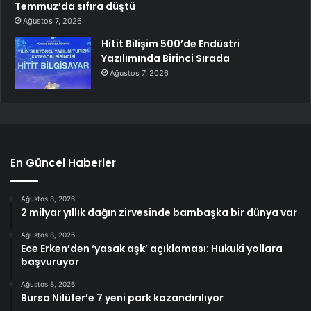
Temmuz’da sıfıra düştü
Ağustos 7, 2026
Hitit Bilişim 500’de Endüstri
Yazılımında Birinci Sırada
Ağustos 7, 2026
En Güncel Haberler
Ağustos 8, 2026
2 milyar yıllık dağın zirvesinde bambaşka bir dünya var
Ağustos 8, 2026
Ece Erken’den ‘yasak aşk’ açıklaması: Hukuki yollara
başvuruyor
Ağustos 8, 2026
Bursa Nilüfer’e 7 yeni park kazandırılıyor