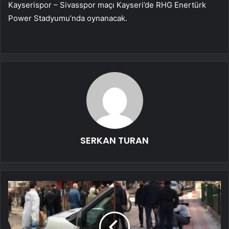
Kayserispor – Sivasspor maçı Kayseri’de RHG Enertürk
Power Stadyumu’nda oynanacak.
SERKAN TURAN