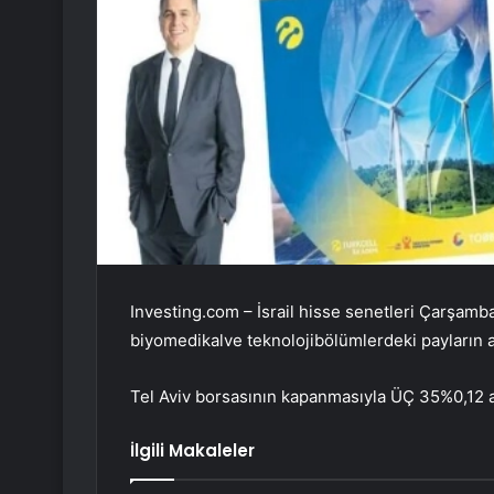
Investing.com – İsrail hisse senetleri Çarşam
biyomedikal
ve
teknoloji
bölümlerdeki payların a
Tel Aviv borsasının kapanmasıyla
ÜÇ 35
%0,12 a
İlgili Makaleler