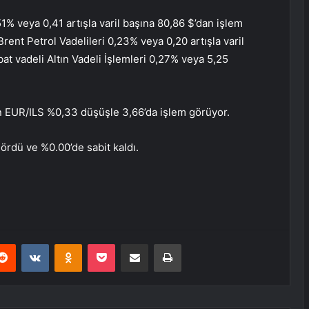
1% veya 0,41 artışla varil başına 80,86 $’dan işlem
rent Petrol Vadelileri 0,23% veya 0,20 artışla varil
at vadeli Altın Vadeli İşlemleri 0,27% veya 5,25
 EUR/ILS %0,33 düşüşle 3,66’da işlem görüyor.
gördü ve %0.00’de sabit kaldı.
erest
Reddit
VKontakte
Odnoklassniki
Pocket
E-Posta ile paylaş
Yazdır