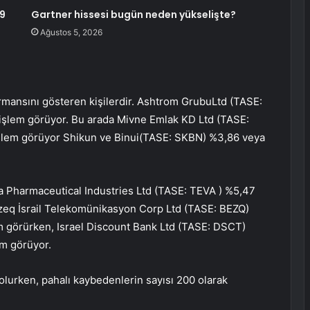
,9
Gartner hissesi bugün neden yükselişte?
Ağustos 5, 2026
mansını gösteren kişilerdir.
Ashtrom Grubu
Ltd (TASE:
 işlem görüyor. Bu arada Mivne Emlak KD Ltd (TASE:
işlem görüyor
Shikun ve Binui
(TASE:
SKBN
) %3,86 veya
a Pharmaceutical Industries Ltd (TASE:
TEVA
) %5,47
zeq İsrail Telekomünikasyon Corp Ltd (TASE:
BEZQ
)
 görürken, Israel Discount Bank Ltd (TASE:
DSCT
)
em görüyor.
 olurken, pahalı kaybedenlerin sayısı 200 olarak