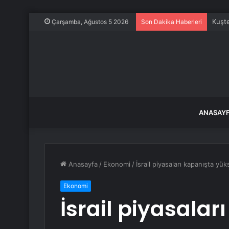
Kuşte
Çarşamba, Ağustos 5 2026
Son Dakika Haberleri
ANASAY
Anasayfa
/
Ekonomi
/
İsrail piyasaları kapanışta yük
Ekonomi
İsrail piyasalar