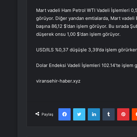
Mart vadeli Ham Petrol WTI Vadeli İşlemleri 0,5
görüyor. Diğer yandan emtialarda, Mart vadeli B
başına 86,12 $’dan işlem görüyor. Bu sırada Şub
düşerek onsu 1,00 $’dan işlem görüyor.
USD/ILS %0,37 düşüşle 3,39’da işlem görürken
Dolar Endeksi Vadeli İşlemleri 102.14’te işlem 
viransehir-haber.xyz
Facebook
Twitter
LinkedIn
Tumblr
Pint
Paylaş