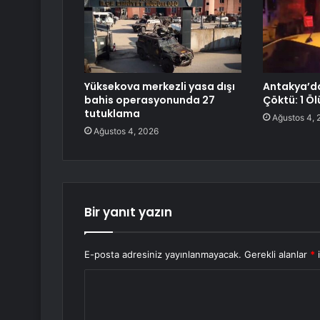
Yüksekova merkezli yasa dışı
Antakya’da
bahis operasyonunda 27
Çöktü: 1 Ölü
tutuklama
Ağustos 4, 
Ağustos 4, 2026
Bir yanıt yazın
E-posta adresiniz yayınlanmayacak.
Gerekli alanlar
*
i
Y
o