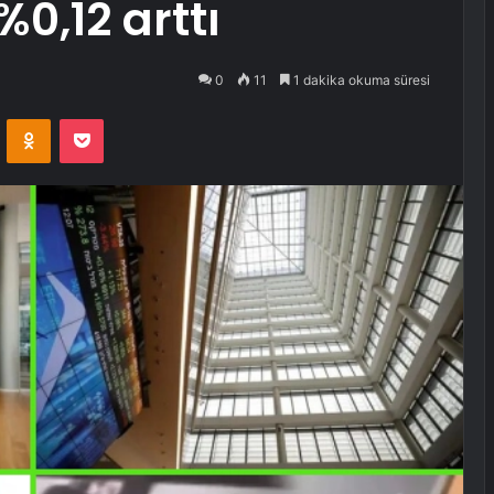
%0,12 arttı
0
11
1 dakika okuma süresi
VKontakte
Odnoklassniki
Pocket