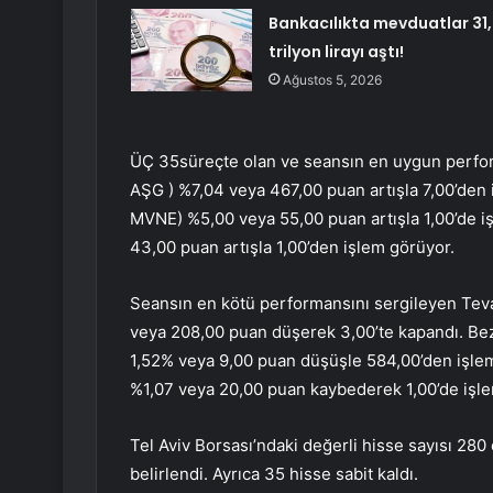
Bankacılıkta mevduatlar 31
trilyon lirayı aştı!
Ağustos 5, 2026
ÜÇ 35
süreçte olan ve seansın en uygun perfor
AŞG
) %7,04 veya 467,00 puan artışla 7,00’den
MVNE
) %5,00 veya 55,00 puan artışla 1,00’de 
43,00 puan artışla 1,00’den işlem görüyor.
Seansın en kötü performansını sergileyen Tev
veya 208,00 puan düşerek 3,00’te kapandı. Be
1,52% veya 9,00 puan düşüşle 584,00’den işlem
%1,07 veya 20,00 puan kaybederek 1,00’de işl
Tel Aviv Borsası’ndaki değerli hisse sayısı 280
belirlendi. Ayrıca 35 hisse sabit kaldı.