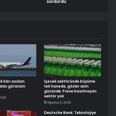
sürdürdü
ek kârı azalan
İçecek sektöründe büyüme
’dan görünüm
tek hanede, gözler alım
gücünde: Frene basılmayan
sektör yok
2026
Ağustos 5, 2026
Deutsche Bank: Teknolojiye