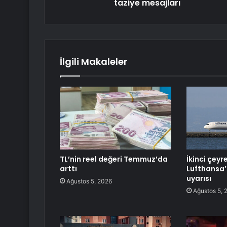
taziye mesajları
İlgili Makaleler
TL’nin reel değeri Temmuz’da
İkinci çeyr
arttı
Lufthansa
uyarısı
Ağustos 5, 2026
Ağustos 5, 