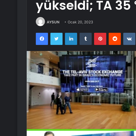
yükseldi; TA 35 
AYSUN
Ocak 20, 2023
Facebook
Twitter
LinkedIn
Tumblr
Pinterest
Reddit