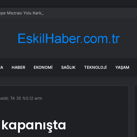
pe Mezrası Yolu Karla Mücadeleyle Açılıyor
FA
HABER
EKONOMI
SAĞLIK
TEKNOLOJI
YAŞAM
seldi; TA 35 %0,12 arttı
ı kapanışta