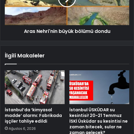
Aras Nehri'nin büyük bölümü dondu
İlgili Makaleler
İstanbul’da ‘kimyasal
İstanbul ÜSKÜDAR su
madde’ alarmı: Fabrikada
kesintisi! 20-21 Temmuz
işçiler tahliye edildi
İSKİ Üsküdar su kesintisi ne
zaman bitecek, sular ne
Ağustos 6, 2026
zaman gelecek?