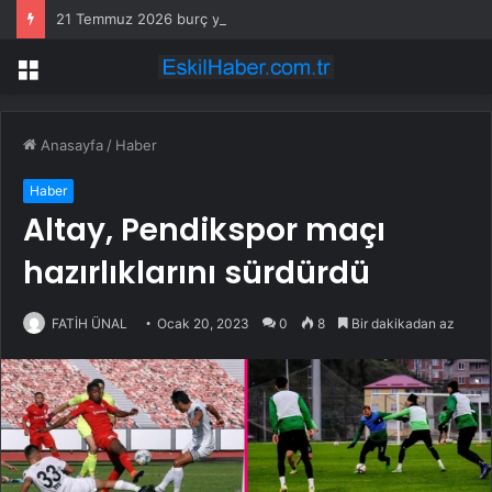
21 Temmuz 2026 burç yorumları! Kova, Akrep, Yay burcu yorumu… AŞK, EVLİLİK, SAĞLIK yorumları ne diyor?
Menü
Anasayfa
/
Haber
Haber
Altay, Pendikspor maçı
hazırlıklarını sürdürdü
FATİH ÜNAL
Ocak 20, 2023
0
8
Bir dakikadan az