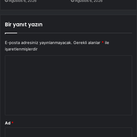
Ağustos 6, 2026
Ağustos 6, 2026
Bir yanıt yazın
E-posta adresiniz yayınlanmayacak.
Gerekli alanlar
*
ile
işaretlenmişlerdir
Y
o
r
u
m
*
Ad
*