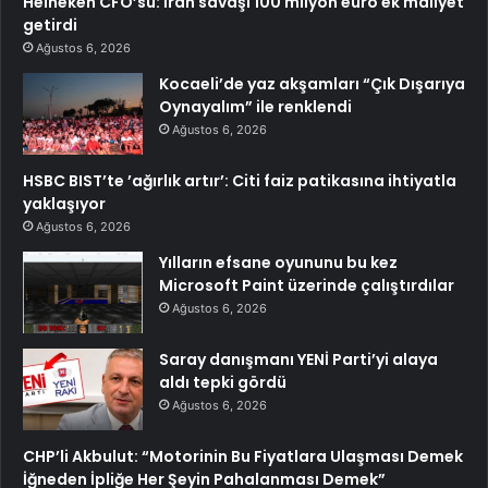
Heineken CFO’su: İran savaşı 100 milyon euro ek maliyet
getirdi
Ağustos 6, 2026
Kocaeli’de yaz akşamları “Çık Dışarıya
Oynayalım” ile renklendi
Ağustos 6, 2026
HSBC BIST’te ’ağırlık artır’: Citi faiz patikasına ihtiyatla
yaklaşıyor
Ağustos 6, 2026
Yılların efsane oyununu bu kez
Microsoft Paint üzerinde çalıştırdılar
Ağustos 6, 2026
Saray danışmanı YENİ Parti’yi alaya
aldı tepki gördü
Ağustos 6, 2026
CHP’li Akbulut: “Motorinin Bu Fiyatlara Ulaşması Demek
İğneden İpliğe Her Şeyin Pahalanması Demek”