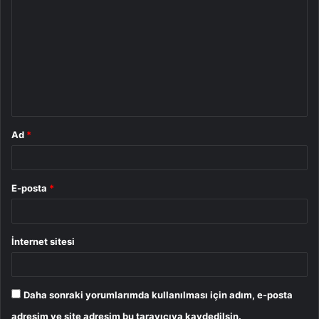
o
r
u
m
*
Ad
*
E-posta
*
İnternet sitesi
Daha sonraki yorumlarımda kullanılması için adım, e-posta
adresim ve site adresim bu tarayıcıya kaydedilsin.