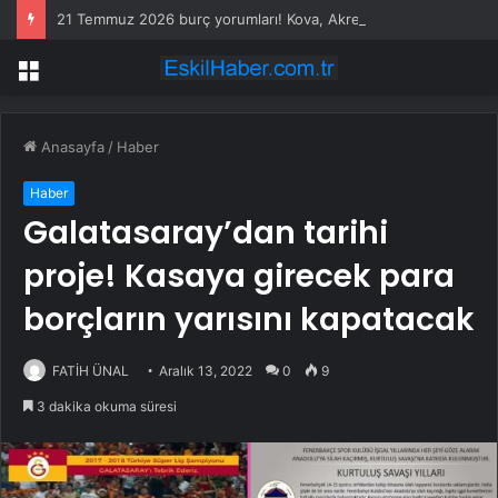
21 Temmuz 2026 burç yorumları! Kova, Akrep, Yay burcu yorumu… AŞK, EVLİLİK, SAĞLIK yorumları ne diyor?
Menü
Anasayfa
/
Haber
Haber
Galatasaray’dan tarihi
proje! Kasaya girecek para
borçların yarısını kapatacak
FATİH ÜNAL
Aralık 13, 2022
0
9
3 dakika okuma süresi