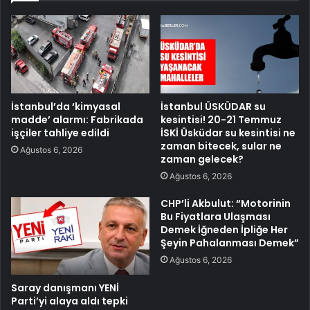
İstanbul’da ‘kimyasal
İstanbul ÜSKÜDAR su
madde’ alarmı: Fabrikada
kesintisi! 20-21 Temmuz
işçiler tahliye edildi
İSKİ Üsküdar su kesintisi ne
zaman bitecek, sular ne
Ağustos 6, 2026
zaman gelecek?
Ağustos 6, 2026
CHP’li Akbulut: “Motorinin
Bu Fiyatlara Ulaşması
Demek İğneden İpliğe Her
Şeyin Pahalanması Demek”
Ağustos 6, 2026
Saray danışmanı YENİ
Parti’yi alaya aldı tepki