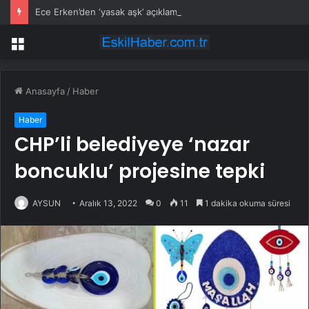
Ece Erken’den ‘yasak aşk’ açıklaması: Hukuki yollara başvuruyor
Menü
Anasayfa
/
Haber
Haber
CHP’li belediyeye ‘nazar
boncuklu’ projesine tepki
AYSUN
Aralık 13, 2022
0
11
1 dakika okuma süresi