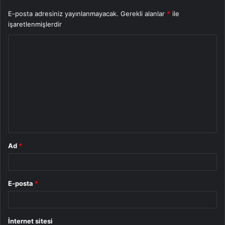
E-posta adresiniz yayınlanmayacak.
Gerekli alanlar
*
ile
işaretlenmişlerdir
Y
o
r
u
m
*
Ad
*
E-posta
*
İnternet sitesi