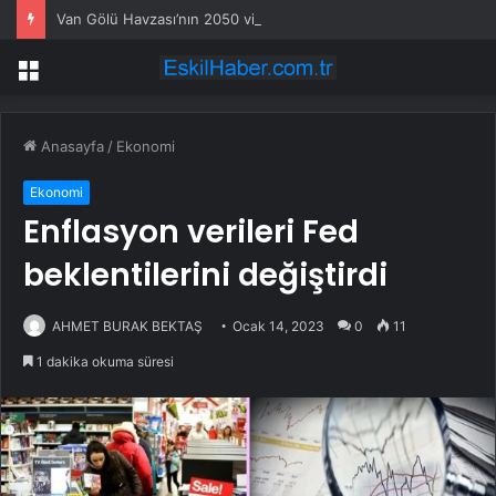
Van Gölü Havzası’nın 2050 vizyonu şekilleniyor
Menü
Anasayfa
/
Ekonomi
Ekonomi
Enflasyon verileri Fed
beklentilerini değiştirdi
AHMET BURAK BEKTAŞ
Ocak 14, 2023
0
11
1 dakika okuma süresi