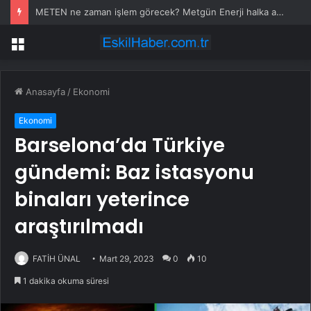
METEN ne zaman işlem görecek? Metgün Enerji halka arz kaç lot verdi?
Menü
Anasayfa
/
Ekonomi
Ekonomi
Barselona’da Türkiye
gündemi: Baz istasyonu
binaları yeterince
araştırılmadı
FATİH ÜNAL
Mart 29, 2023
0
10
1 dakika okuma süresi