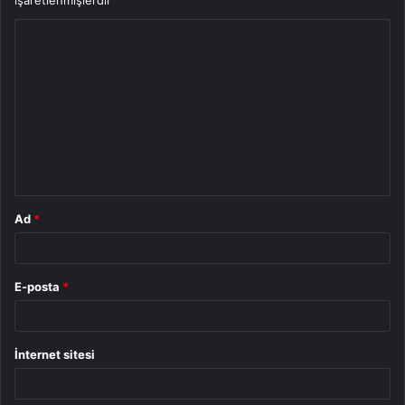
işaretlenmişlerdir
Y
o
r
u
m
*
Ad
*
E-posta
*
İnternet sitesi