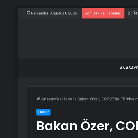
21 Te
Perşembe, Ağustos 6 2026
Son Dakika Haberleri
ANASAY
Anasayfa
/
Haber
/
Bakan Özer, COP27’de Türkiye’nin i
Haber
Bakan Özer, COP