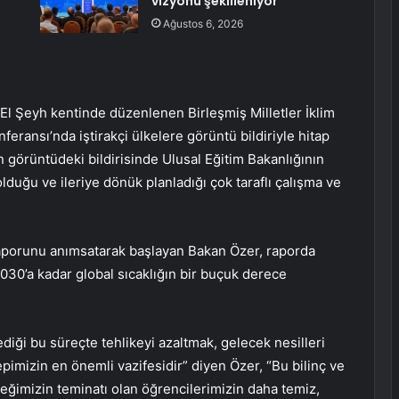
vizyonu şekilleniyor
Ağustos 6, 2026
 El Şeyh kentinde düzenlenen Birleşmiş Milletler İklim
eransı’nda iştirakçi ülkelere görüntü bildiriyle hitap
 görüntüdeki bildirisinde Ulusal Eğitim Bakanlığının
lduğu ve ileriye dönük planladığı çok taraflı çalışma ve
raporunu anımsatarak başlayan Bakan Özer, raporda
30’a kadar global sıcaklığın bir buçuk derece
diği bu süreçte tehlikeyi azaltmak, gelecek nesilleri
imizin en önemli vazifesidir” diyen Özer, “Bu bilinç ve
ceğimizin teminatı olan öğrencilerimizin daha temiz,