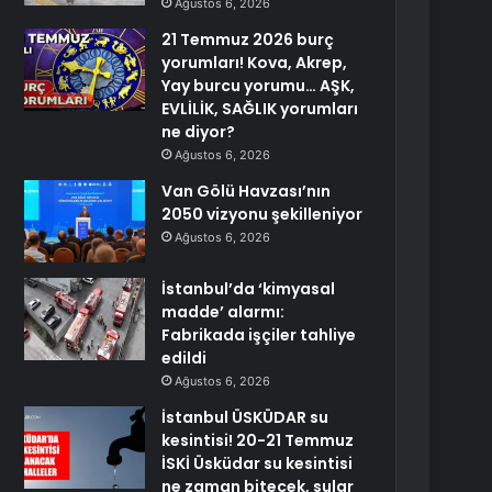
Ağustos 6, 2026
21 Temmuz 2026 burç
yorumları! Kova, Akrep,
Yay burcu yorumu… AŞK,
EVLİLİK, SAĞLIK yorumları
ne diyor?
Ağustos 6, 2026
Van Gölü Havzası’nın
2050 vizyonu şekilleniyor
Ağustos 6, 2026
İstanbul’da ‘kimyasal
madde’ alarmı:
Fabrikada işçiler tahliye
edildi
Ağustos 6, 2026
İstanbul ÜSKÜDAR su
kesintisi! 20-21 Temmuz
İSKİ Üsküdar su kesintisi
ne zaman bitecek, sular