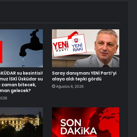
SKÜDAR su kesintisi!
Saray danışmanı YENİ Parti’yi
uz İSKİ Üsküdar su
alaya aldı tepki gördü
ne zaman bitecek,
Ağustos 6, 2026
aman gelecek?
2026