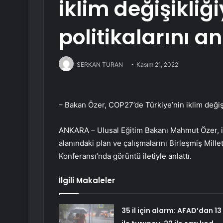
iklim değişikliğiy
politikalarını an
SERKAN TURAN
Kasım 21, 2022
– Bakan Özer, COP27’de Türkiye’nin iklim değişikl
ANKARA – Ulusal Eğitim Bakanı Mahmut Özer, ik
alanındaki plan ve çalışmalarını Birleşmiş Mille
Konferansı’nda görüntü iletiyle anlattı.
İlgili Makaleler
35 il için alarm: AFAD’dan 13