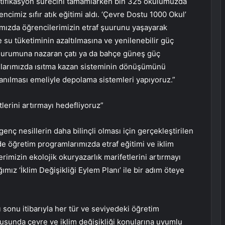
sertifikasyon sürecini tamamlarken bin 325 okulumuzda
encimiz sıfır atık eğitimi aldı. ‘Çevre Dostu 1000 Okul’
rımızda öğrencilerimizin etraf şuurunu yaşayarak
su tüketiminin azaltılmasına ve yenilenebilir güç
durumuna nazaran çatı ya da bahçe güneş güç
kullarımızda ısıtma kazan sisteminin dönüşümünü
nılması emeliyle depolama sistemleri yapıyoruz.”
lerini artırmayı hedefliyoruz”
genç nesillerin daha bilinçli olması için gerçekleştirilen
e öğretim programlarımızda etraf eğitimi ve iklim
erimizin ekolojik okuryazarlık marifetlerini artırmayı
ımız ‘İklim Değişikliği Eylem Planı’ ile bir adım öteye
sonu itibarıyla her tür ve seviyedeki öğretim
tusunda çevre ve iklim değişikliği konularına uyumlu