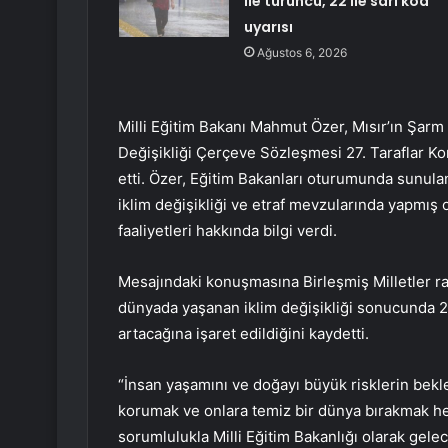
ile turuncu, 22 ile sarı kod
uyarısı
Ağustos 6, 2026
Milli Eğitim Bakanı Mahmut Özer, Mısır’ın Şarm
Değişikliği Çerçeve Sözleşmesi 27. Taraflar Konf
etti. Özer, Eğitim Bakanları oturumunda sunulan
iklim değişikliği ve etraf mevzularında yapmış o
faaliyetleri hakkında bilgi verdi.
Mesajındaki konuşmasına Birleşmiş Milletler 
dünyada yaşanan iklim değişikliği sonucunda 20
artacağına işaret edildiğini kaydetti.
“İnsan yaşamını ve doğayı büyük risklerin bekle
korumak ve onlara temiz bir dünya bırakmak hep
sorumlulukla Milli Eğitim Bakanlığı olarak gele