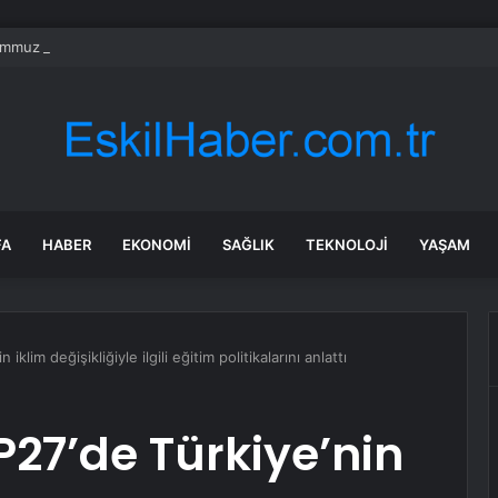
mmuz 2026 burç yorumları! Kova, Akrep, Yay burcu yorumu… AŞK, EVLİLİ
FA
HABER
EKONOMI
SAĞLIK
TEKNOLOJI
YAŞAM
klim değişikliğiyle ilgili eğitim politikalarını anlattı
27’de Türkiye’nin