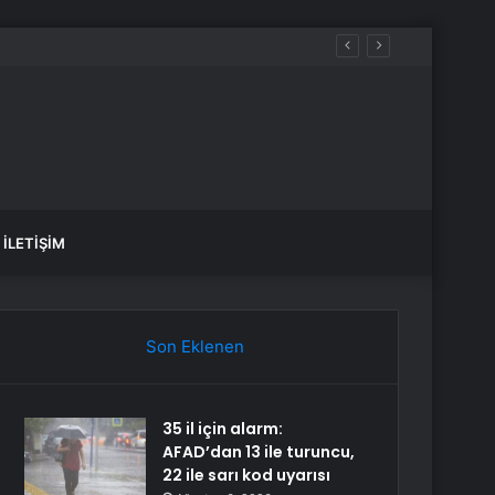
K, SAĞLIK yorumları ne diyor?
İLETIŞIM
Son Eklenen
35 il için alarm:
AFAD’dan 13 ile turuncu,
22 ile sarı kod uyarısı