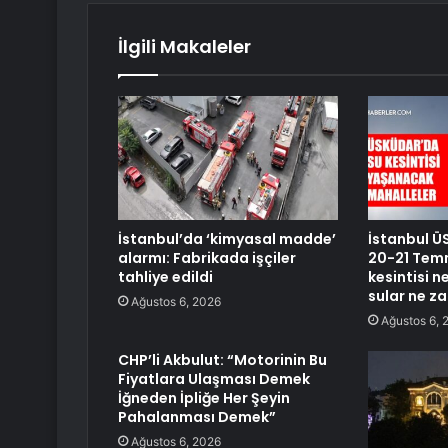
İlgili Makaleler
İstanbul’da ‘kimyasal madde’
İstanbul Ü
alarmı: Fabrikada işçiler
20-21 Temm
tahliye edildi
kesintisi 
sular ne z
Ağustos 6, 2026
Ağustos 6, 
CHP’li Akbulut: “Motorinin Bu
Fiyatlara Ulaşması Demek
İğneden İpliğe Her Şeyin
Pahalanması Demek”
Ağustos 6, 2026