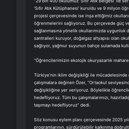
“29 bin 400 okulumuz ‘Sıfır Atık Belgesi’ ile 
‘Sıfır Atık Kütüphanesi’ kuruldu ve 9 milyon öğr
projesi çerçevesinde ise inşa ettiğimiz okulla
öğrenmelerini sağlıyoruz. Bu çerçevede güç ve 
sağlanmasına yönelik okullarımızda uygunluk 
santralleri kuruyor, doğalgaz altyapısı olan o
sağlıyor, yağmur suyunun bahçe sulamada kulla
“Öğrencilerimizin ekolojik okuryazarlık maharet
Türkiye’nin iklim değişikliği ile mücadelesinde 
çalışmalara değinen Özer, “Ortaokul seviyesind
değişikliğine yer veriyoruz. Böylelikle öğrencil
hedefliyoruz. Tüm bu çalışmalarımızı, hazırladığ
taşımayı hedefliyoruz” dedi.
Söz konusu eylem planı çerçevesinde 2025 yılı 
programlarının, sürdürülebilir kalkınma doğrul