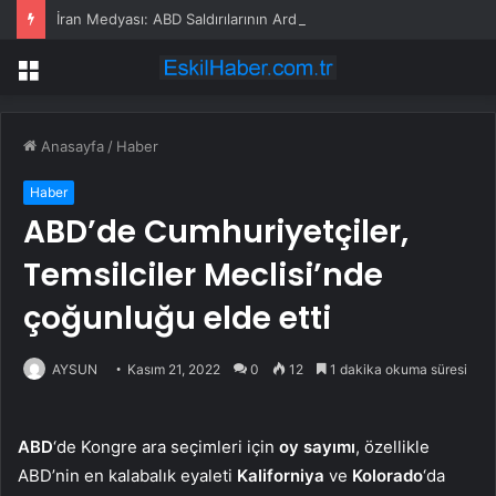
İran Medyası: ABD Saldırılarının Ardından Ülkenin Birçok Bölgesinde Patlama Sesleri Duyuldu
Menü
Anasayfa
/
Haber
Haber
ABD’de Cumhuriyetçiler,
Temsilciler Meclisi’nde
çoğunluğu elde etti
AYSUN
Kasım 21, 2022
0
12
1 dakika okuma süresi
ABD
‘de Kongre ara seçimleri için
oy sayımı
, özellikle
ABD’nin en kalabalık eyaleti
Kaliforniya
ve
Kolorado
‘da