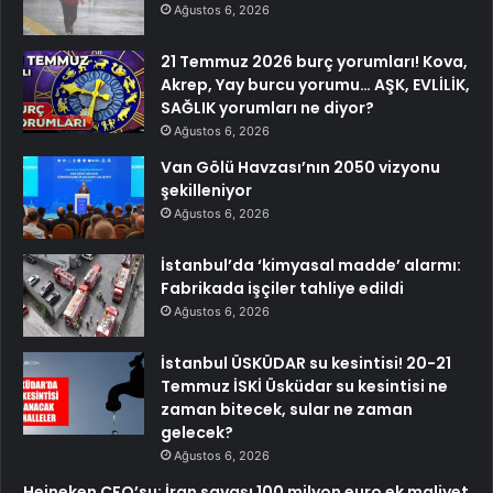
Ağustos 6, 2026
21 Temmuz 2026 burç yorumları! Kova,
Akrep, Yay burcu yorumu… AŞK, EVLİLİK,
SAĞLIK yorumları ne diyor?
Ağustos 6, 2026
Van Gölü Havzası’nın 2050 vizyonu
şekilleniyor
Ağustos 6, 2026
İstanbul’da ‘kimyasal madde’ alarmı:
Fabrikada işçiler tahliye edildi
Ağustos 6, 2026
İstanbul ÜSKÜDAR su kesintisi! 20-21
Temmuz İSKİ Üsküdar su kesintisi ne
zaman bitecek, sular ne zaman
gelecek?
Ağustos 6, 2026
Heineken CFO’su: İran savaşı 100 milyon euro ek maliyet