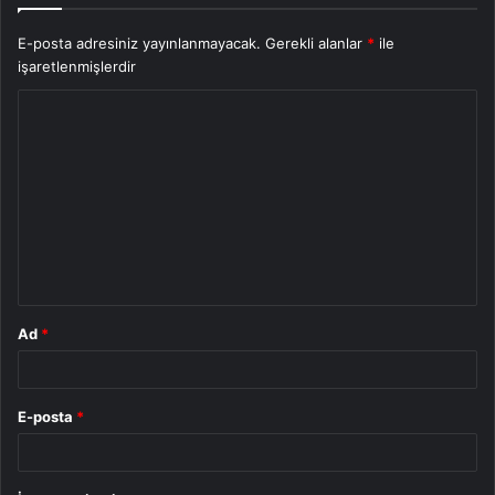
E-posta adresiniz yayınlanmayacak.
Gerekli alanlar
*
ile
işaretlenmişlerdir
Y
o
r
u
m
*
Ad
*
E-posta
*