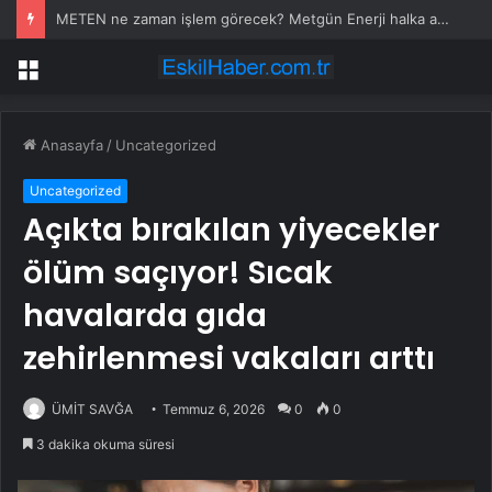
METEN ne zaman işlem görecek? Metgün Enerji halka arz kaç lot verdi?
Menü
Anasayfa
/
Uncategorized
Uncategorized
Açıkta bırakılan yiyecekler
ölüm saçıyor! Sıcak
havalarda gıda
zehirlenmesi vakaları arttı
ÜMİT SAVĞA
Temmuz 6, 2026
0
0
3 dakika okuma süresi