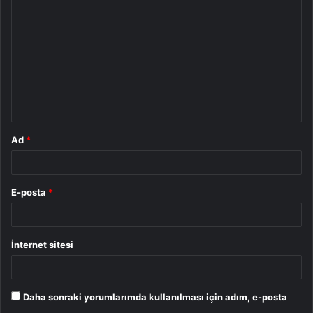
o
r
u
m
*
Ad
*
E-posta
*
İnternet sitesi
Daha sonraki yorumlarımda kullanılması için adım, e-posta