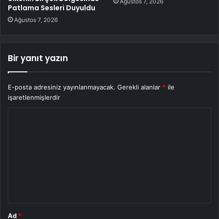
Ağustos 7, 2026
Patlama Sesleri Duyuldu
Ağustos 7, 2026
Bir yanıt yazın
E-posta adresiniz yayınlanmayacak.
Gerekli alanlar
*
ile
işaretlenmişlerdir
Y
o
r
u
m
*
Ad
*