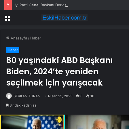
İyi Parti Genel Başkanı Dervişoğlu, Tüsiad Yöneticileri ile Bir Araya Geldi
Menü
Anasayfa
/
Haber
Haber
80 yaşındaki ABD Başkanı
Biden, 2024’te yeniden
seçilmek için yarışacak
SERKAN TURAN
Nisan 25, 2023
0
10
Bir dakikadan az