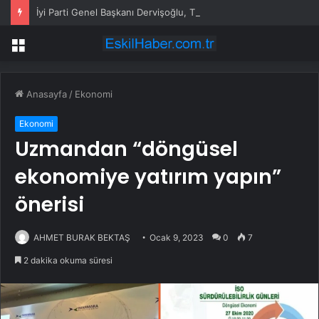
İyi Parti Genel Başkanı Dervişoğlu, Tüsiad Yöneticileri ile Bir Araya Geldi
Menü
Anasayfa
/
Ekonomi
Ekonomi
Uzmandan “döngüsel
ekonomiye yatırım yapın”
önerisi
AHMET BURAK BEKTAŞ
Ocak 9, 2023
0
7
2 dakika okuma süresi