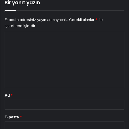
Bir yanıt yazın
E-posta adresiniz yayınlanmayacak.
Gerekli alanlar
*
ile
işaretlenmişlerdir
Y
o
r
u
m
*
Ad
*
E-posta
*