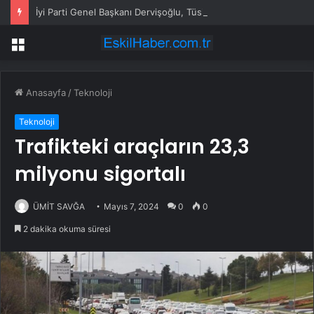
İyi Parti Genel Başkanı Dervişoğlu, Tüsiad Yöneticileri ile Bir Araya Geldi
Menü
Anasayfa
/
Teknoloji
Teknoloji
Trafikteki araçların 23,3
milyonu sigortalı
ÜMİT SAVĞA
Mayıs 7, 2024
0
0
2 dakika okuma süresi