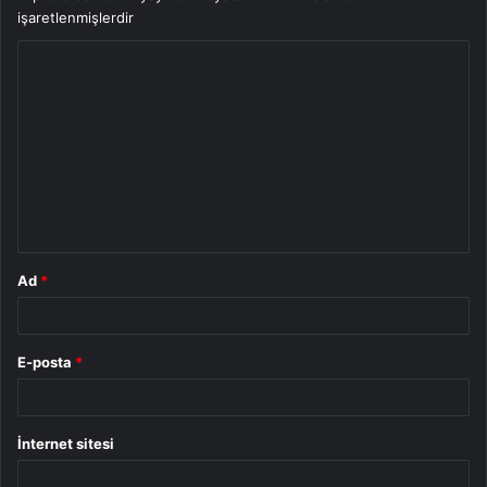
işaretlenmişlerdir
Y
o
r
u
m
*
Ad
*
E-posta
*
İnternet sitesi