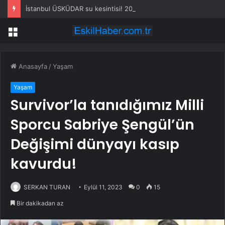
İstanbul ÜSKÜDAR su kesintisi! 20-21 Temmuz İSKİ Üsküdar su kesintisi ne zaman bitecek, sular ne zaman gelecek?
Menü
Anasayfa
/
Yaşam
Yaşam
Survivor’la tanıdığımız Milli
Sporcu Sabriye Şengül’ün
Değişimi dünyayı kasıp
kavurdu!
SERKAN TURAN
Eylül 11, 2023
0
15
Bir dakikadan az