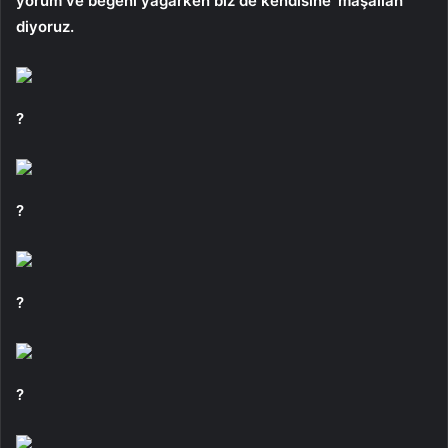
yorum ve beğeni yağarken biz de kendisine ‘maşallah’
diyoruz.
?
?
?
?