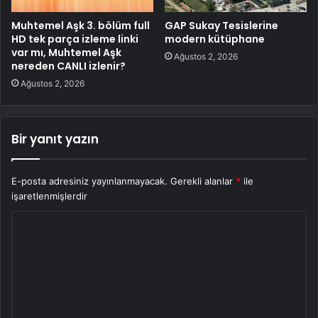
Muhtemel Aşk 3. bölüm full
GAP Sukay Tesislerine
HD tek parça izleme linki
modern kütüphane
var mı, Muhtemel Aşk
Ağustos 2, 2026
nereden CANLI izlenir?
Ağustos 2, 2026
Bir yanıt yazın
E-posta adresiniz yayınlanmayacak.
Gerekli alanlar
*
ile
işaretlenmişlerdir
Y
o
r
u
m