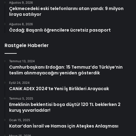
Ağustos 9, 2026
Çekmecedeki eski telefonlarını atan yandı: 9 milyon
liraya satılıyor
Ağustos 8, 2026
Özdağ: Başarılı öğrencilere ücretsiz pasaport
Rastgele Haberler
Temmuz 13, 2024
Cumhurbaşkanı Erdoğan: 15 Temmuz’da Türkiye’nin
teslim alınmayacağını yeniden gösterdik
Eylül 24, 2024
CANiK ADEX 2024’te Yeni İş Birlikleri Arayacak
Temmuz 5, 2025
Emeklinin beklentisi boşa düştü! 120 TL beklerken 2
kuruş yuvarladılar!
Ocak 15, 2025
Katar’dan İsrail ve Hamas için Ateşkes Anlaşması
Mayıs 15, 2026