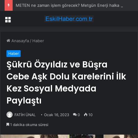
METEN ne zaman işlem görecek? Metgün Enerji halka arz kaç lot verdi?
Menü
Anasayfa
/
Haber
Haber
Şükrü Özyıldız ve Büşra
Cebe Aşk Dolu Karelerini İlk
Kez Sosyal Medyada
Paylaştı
FATİH ÜNAL
Ocak 16, 2023
0
10
1 dakika okuma süresi