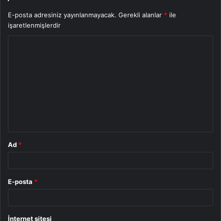
E-posta adresiniz yayınlanmayacak.
Gerekli alanlar
*
ile
işaretlenmişlerdir
Y
o
r
u
m
*
Ad
*
E-posta
*
İnternet sitesi