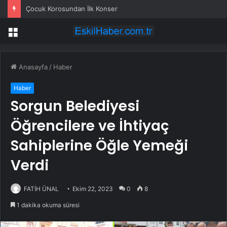
Çocuk Korosundan İlk Konser
Menü
Anasayfa
/
Haber
Haber
Sorgun Belediyesi
Öğrencilere ve İhtiyaç
Sahiplerine Öğle Yemeği
Verdi
FATİH ÜNAL
Ekim 22, 2023
0
8
1 dakika okuma süresi