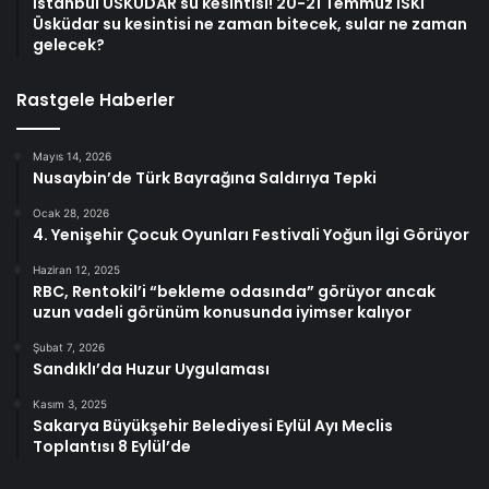
İstanbul ÜSKÜDAR su kesintisi! 20-21 Temmuz İSKİ
Üsküdar su kesintisi ne zaman bitecek, sular ne zaman
gelecek?
Rastgele Haberler
Mayıs 14, 2026
Nusaybin’de Türk Bayrağına Saldırıya Tepki
Ocak 28, 2026
4. Yenişehir Çocuk Oyunları Festivali Yoğun İlgi Görüyor
Haziran 12, 2025
RBC, Rentokil’i “bekleme odasında” görüyor ancak
uzun vadeli görünüm konusunda iyimser kalıyor
Şubat 7, 2026
Sandıklı’da Huzur Uygulaması
Kasım 3, 2025
Sakarya Büyükşehir Belediyesi Eylül Ayı Meclis
Toplantısı 8 Eylül’de