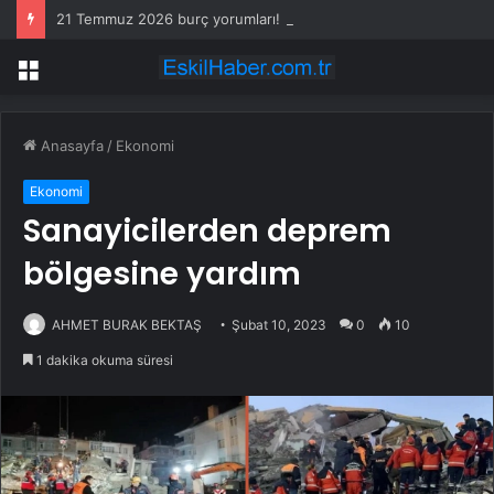
21 Temmuz 2026 burç yorumları! Kova, Akrep, Yay burcu yorumu… AŞK, EVLİLİK, SAĞLIK yorumları ne diyor?
Menü
Anasayfa
/
Ekonomi
Ekonomi
Sanayicilerden deprem
bölgesine yardım
AHMET BURAK BEKTAŞ
Şubat 10, 2023
0
10
1 dakika okuma süresi