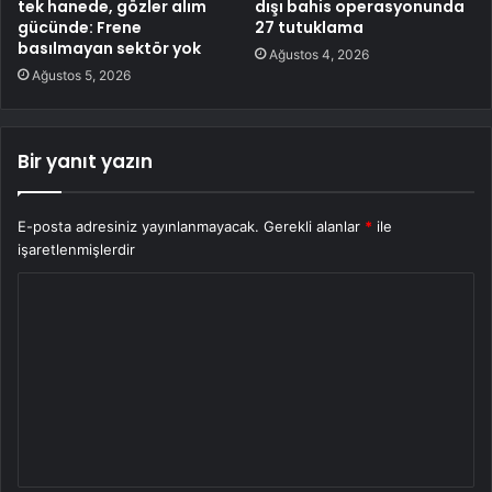
tek hanede, gözler alım
dışı bahis operasyonunda
gücünde: Frene
27 tutuklama
basılmayan sektör yok
Ağustos 4, 2026
Ağustos 5, 2026
Bir yanıt yazın
E-posta adresiniz yayınlanmayacak.
Gerekli alanlar
*
ile
işaretlenmişlerdir
Y
o
r
u
m
*