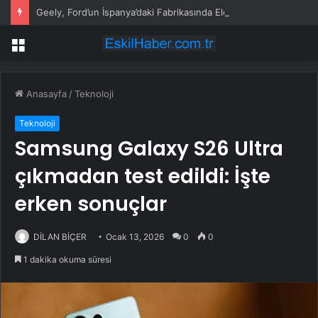
Geely, Ford’un İspanya’daki Fabrikasında Elektrikli Araç Üretecek
Menü
Anasayfa
/
Teknoloji
Teknoloji
Samsung Galaxy S26 Ultra
çıkmadan test edildi: İşte
erken sonuçlar
DİLAN BİÇER
Ocak 13, 2026
0
0
1 dakika okuma süresi