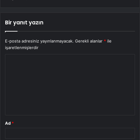
Bir yanıt yazın
E-posta adresiniz yayınlanmayacak.
Gerekli alanlar
*
ile
işaretlenmişlerdir
Y
o
r
u
m
*
Ad
*