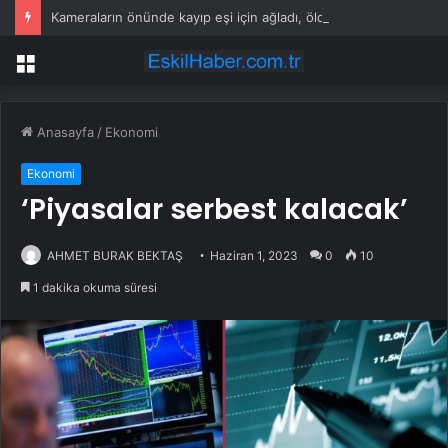
Kameraların önünde kayıp eşi için ağladı, öldürüp ormana götürdüğü ortaya çıktı!
Menü
Anasayfa
/
Ekonomi
Ekonomi
‘Piyasalar serbest kalacak’
AHMET BURAK BEKTAŞ
Haziran 1, 2023
0
10
1 dakika okuma süresi