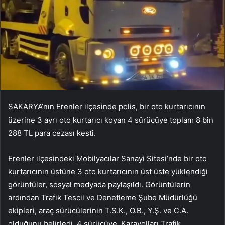
SAKARYA’nın Erenler ilçesinde polis, bir oto kurtarıcının
üzerine 3 ayrı oto kurtarıcı koyan 4 sürücüye toplam 8 bin
288 TL para cezası kesti.
Erenler ilçesindeki Mobilyacılar Sanayi Sitesi’nde bir oto
kurtarıcının üstüne 3 oto kurtarıcının üst üste yüklendiği
görüntüler, sosyal medyada paylaşıldı. Görüntülerin
ardından Trafik Tescil ve Denetleme Şube Müdürlüğü
ekipleri, araç sürücülerinin T.S.K., O.B., Y.Ş. ve C.A.
olduğunu belirledi. 4 sürücüye, Karayolları Trafik