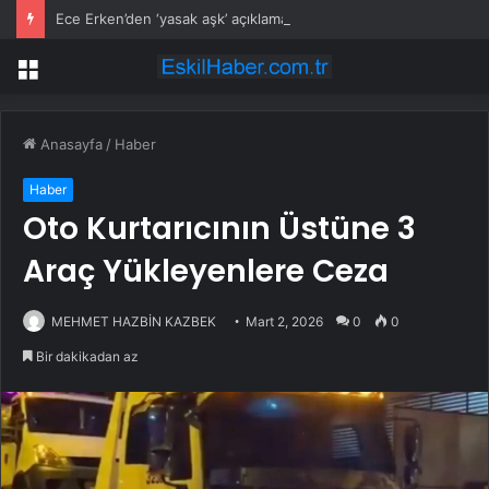
Ece Erken’den ‘yasak aşk’ açıklaması: Hukuki yollara başvuruyor
Menü
Anasayfa
/
Haber
Haber
Oto Kurtarıcının Üstüne 3
Araç Yükleyenlere Ceza
MEHMET HAZBİN KAZBEK
Mart 2, 2026
0
0
Bir dakikadan az