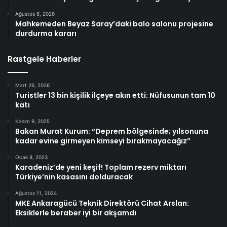
Ağustos 8, 2026
Mahkemeden Beyaz Saray’daki balo salonu projesine
durdurma kararı
Rastgele Haberler
Mart 26, 2026
Turistler 13 bin kişilik ilçeye akın etti: Nüfusunun tam 10
katı
Kasım 9, 2025
Bakan Murat Kurum: “Deprem bölgesinde; yılsonuna
kadar evine girmeyen kimseyi bırakmayacağız”
Ocak 8, 2023
Karadeniz’de yeni keşif! Toplam rezerv miktarı
Türkiye’nin kasasını dolduracak
Ağustos 11, 2024
MKE Ankaragücü Teknik Direktörü Cihat Arslan:
Eksiklerle beraber iyi bir akşamdı