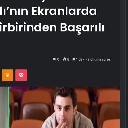
lı’nın Ekranlarda
rbirinden Başarılı
0
8
1 dakika okuma süresi
VKontakte
Odnoklassniki
Pocket