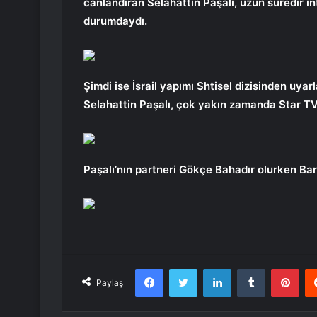
canlandıran Selahattin Paşalı, uzun süredir 
durumdaydı.
Şimdi ise İsrail yapımı Shtisel dizisinden uyar
Selahattin Paşalı, çok yakın zamanda Star T
Paşalı’nın partneri Gökçe Bahadır olurken Bar
Facebook
Twitter
LinkedIn
Tumblr
Pint
Paylaş