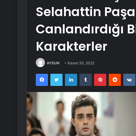
Selahattin Paşa
Canlandırdığı Bi
Karakterler
AYSUN
Kasım 30, 2022
Facebook
Twitter
LinkedIn
Tumblr
Pinterest
Reddit