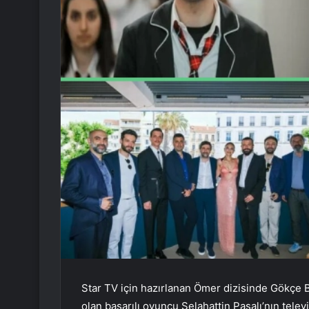
Star TV için hazırlanan Ömer dizisinde Gökçe Ba
olan başarılı oyuncu Selahattin Paşalı’nın tele