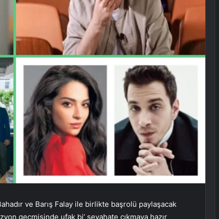
hadır ve Barış Falay ile birlikte başrolü paylaşacak
vizyon geçmişinde ufak bi’ seyahate çıkmaya hazır