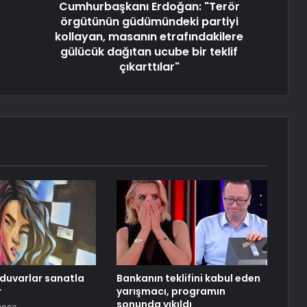
Cumhurbaşkanı Erdoğan: "Terör
örgütünün güdümündeki partiyi
kollayan, masanın etrafındakilere
gülücük dağıtan ucube bir teklif
çıkarttılar"
duvarlar sanatla
Bankanın teklifini kabul eden
r
yarışmacı, programın
sonunda yıkıldı