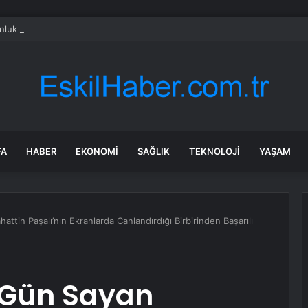
nluk devi denizin ortasına bıraktılar: Zincirin en kritik halkası olacak
FA
HABER
EKONOMI
SAĞLIK
TEKNOLOJI
YAŞAM
attin Paşalı’nın Ekranlarda Canlandırdığı Birbirinden Başarılı
n Gün Sayan