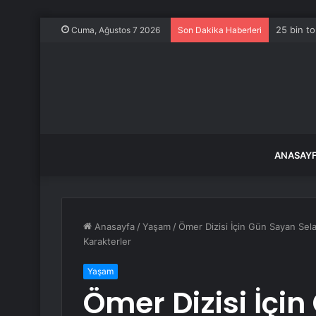
25 bin to
Cuma, Ağustos 7 2026
Son Dakika Haberleri
ANASAY
Anasayfa
/
Yaşam
/
Ömer Dizisi İçin Gün Sayan Selah
Karakterler
Yaşam
Ömer Dizisi İçi