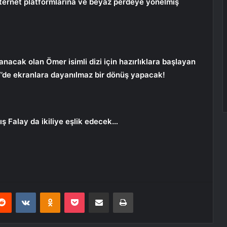
internet platformlarına ve beyaz perdeye yönelmiş
lanacak olan Ömer isimli dizi için hazırlıklara başlayan
V’de ekranlara dayanılmaz bir dönüş yapacak!
ış Falay da ikiliye eşlik edecek…
erest
Reddit
VKontakte
Odnoklassniki
Pocket
E-Posta ile paylaş
Yazdır