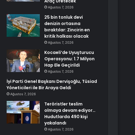
Araç Üretecek
Ağustos 7, 2026
25 bin tonluk devi
denizin ortasına
bıraktılar: Zincirin en
kritik halkası olacak
Ağustos 7, 2026
Kocaeli’de Uyuşturucu
Operasyonu: 1.7 Milyon
Hap Ele Geçirildi
Ağustos 7, 2026
İyi Parti Genel Başkanı Dervişoğlu, Tüsiad
Yöneticileri ile Bir Araya Geldi
Ağustos 7, 2026
Teröristler teslim
olmaya devam ediyor…
Hudutlarda 490 kişi
yakalandı
Ağustos 7, 2026