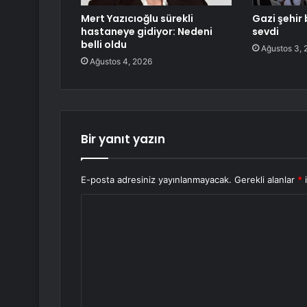
Mert Yazıcıoğlu sürekli
Gazi şehir 
hastaneye gidiyor: Nedeni
sevdi
belli oldu
Ağustos 3, 
Ağustos 4, 2026
Bir yanıt yazın
E-posta adresiniz yayınlanmayacak.
Gerekli alanlar
*
i
Y
o
r
u
m