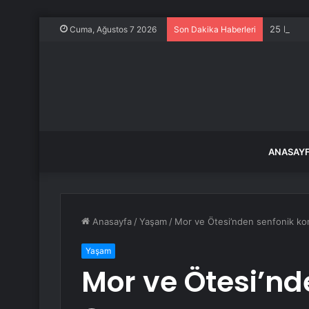
25 bin to
Cuma, Ağustos 7 2026
Son Dakika Haberleri
ANASAY
Anasayfa
/
Yaşam
/
Mor ve Ötesi’nden senfonik ko
Yaşam
Mor ve Ötesi’nd