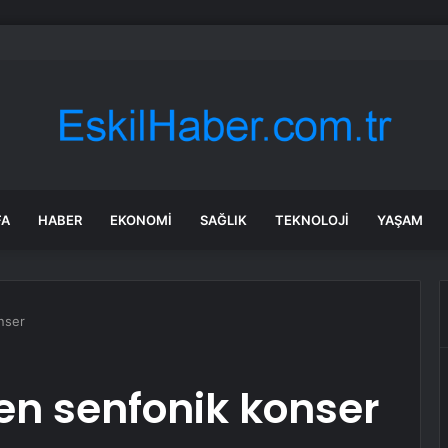
nluk devi denizin ortasına bıraktılar: Zincirin en kritik halkası olacak
FA
HABER
EKONOMI
SAĞLIK
TEKNOLOJI
YAŞAM
nser
en senfonik konser