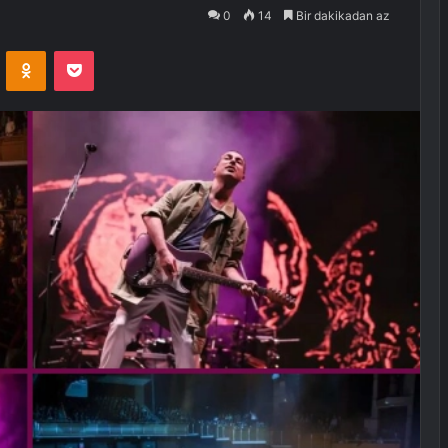
0
14
Bir dakikadan az
VKontakte
Odnoklassniki
Pocket