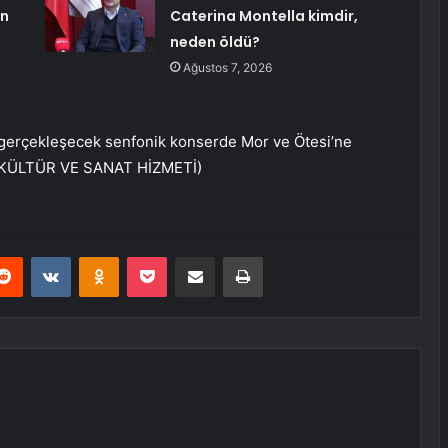
en
Caterina Montella kimdir,
neden öldü?
Ağustos 7, 2026
gerçekleşecek senfonik konserde Mor ve Ötesi’ne
. (KÜLTÜR VE SANAT HİZMETİ)
erest
Reddit
VKontakte
Odnoklassniki
Pocket
E-Posta ile paylaş
Yazdır