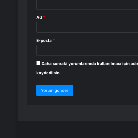
*
Ad
*
E-posta
*
Daha sonraki yorumlarımda kullanılması için adı
kaydedilsin.