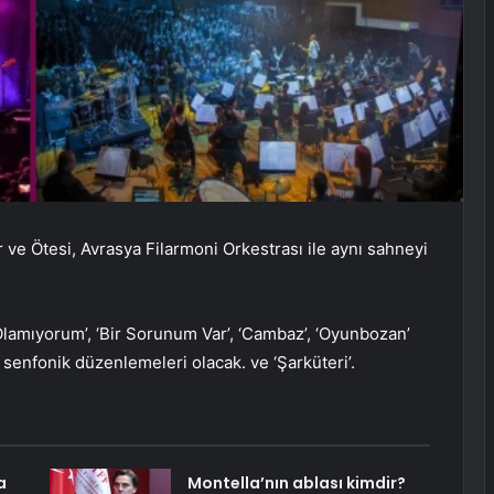
ve Ötesi, Avrasya Filarmoni Orkestrası ile aynı sahneyi
Olamıyorum’, ‘Bir Sorunum Var’, ‘Cambaz’, ‘Oyunbozan’
 senfonik düzenlemeleri olacak. ve ‘Şarküteri’.
a
Montella’nın ablası kimdir?