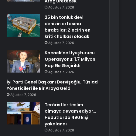
Araç Üretecek
Ağustos 7, 2026
25 bin tonluk devi
denizin ortasına
bıraktılar: Zincirin en
kritik halkası olacak
Ağustos 7, 2026
Kocaeli’de Uyuşturucu
Operasyonu: 1.7 Milyon
Hap Ele Geçirildi
Ağustos 7, 2026
İyi Parti Genel Başkanı Dervişoğlu, Tüsiad
Yöneticileri ile Bir Araya Geldi
Ağustos 7, 2026
Teröristler teslim
olmaya devam ediyor…
Hudutlarda 490 kişi
yakalandı
Ağustos 7, 2026