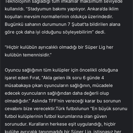
Teknolojinin sağladığı tüm imkanlar maksimum seviyede
kullanıldı. “Stadyumun bakımı yapılıyor. Ankara’da iklim
koşulları mevsim normallerinin oldukça üzerindedir.
Bugünkü sahanın durumunun 7 Şubat’ta bildirilen alana
göre çok daha iyi olduğunu söyleyebilirim” dedi.
“Hiçbir kulübün ayrıcalıklı olmadığı bir Süper Lig her
kulübün temennisidir.”
Oyuncu sağlığının tüm kulüpler için öncelikli olduğuna
işaret eden Fırat, “Akla gelen ilk soru 6 günde 4
müsabakaya çıkan oyuncuların sağlığının, mücadele
edecek oyuncuların sağlığından daha değerli olup
olmadığıdır.” Aslında TFF’nin vereceği karar bu sorunun
cevabını bize verecektir.Türk futbolunun “En büyük sorunu
futbol kulüplerinin futbol kurumlarına olan güven
sorunudur. Kuralların herkese eşit uygulandığı, hiçbir
kulübe ayrıcalık tanınmadığı bir Süper Lig, istisnasız her