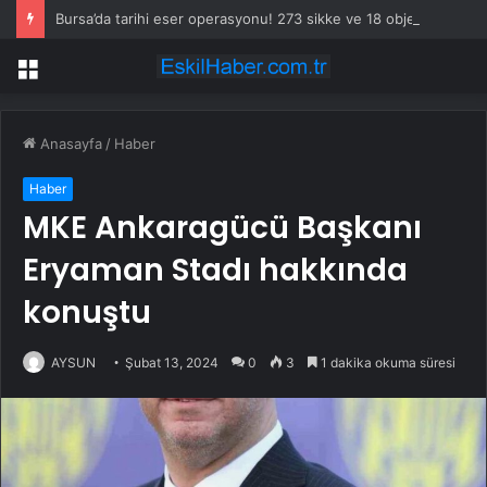
Bursa’da tarihi eser operasyonu! 273 sikke ve 18 obje ele geçirildi
Menü
Anasayfa
/
Haber
Haber
MKE Ankaragücü Başkanı
Eryaman Stadı hakkında
konuştu
AYSUN
Şubat 13, 2024
0
3
1 dakika okuma süresi