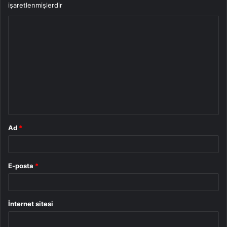
işaretlenmişlerdir
Y
o
r
u
m
*
Ad
*
E-posta
*
İnternet sitesi