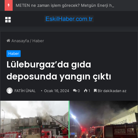
METEN ne zaman işlem görecek? Metgün Enerji halka arz kaç lot verdi?
Menü
Anasayfa
/
Haber
Haber
Lüleburgaz’da gıda
deposunda yangın çıktı
FATİH ÜNAL
Ocak 16, 2024
0
1
Bir dakikadan az