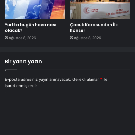
Yurtta bugün hava nasıl
Çocuk Korosundan İlk
olacak?
Konser
Ağustos 8, 2026
Ağustos 8, 2026
Bir yanıt yazın
E-posta adresiniz yayınlanmayacak.
Gerekli alanlar
*
ile
işaretlenmişlerdir
Y
o
r
u
m