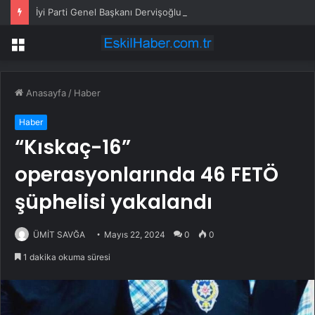
İyi Parti Genel Başkanı Dervişoğlu, Tüsiad Yöneticileri ile Bir Araya Geldi
Menü
Anasayfa
/
Haber
Haber
“Kıskaç-16”
operasyonlarında 46 FETÖ
şüphelisi yakalandı
ÜMİT SAVĞA
Mayıs 22, 2024
0
0
1 dakika okuma süresi