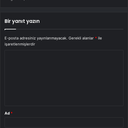
Bir yanıt yazın
E-posta adresiniz yayınlanmayacak.
Gerekli alanlar
*
ile
işaretlenmişlerdir
Y
o
r
u
m
*
Ad
*