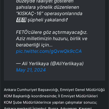
düzeyde faaliyet gösteren
şahıslara yönelik düzenlenen
“KISKAÇ-16” operasyonlarında
4️⃣6️⃣ şüpheli yakalandı❗️
FETÖ’cülere göz açtırmayacağız.
Aziz milletimizin huzuru, birlik ve
beraberliği için…
pic.twitter.com/gQvwQk9cCA
— Ali Yerlikaya (@AliYerlikaya)
May 21, 2024
Ankara Cumhuriyet Başsavcılığı, Emniyet Genel Müdürlüğü
KOM Başkanlığı koordinesinde; İl Emniyet Müdürlükleri
KOM Şube Müdürlüklerince yapılan çalışmalar sonucu;
Ankara merkezli İstanbul, Bursa, Adıyaman, Kayseri,