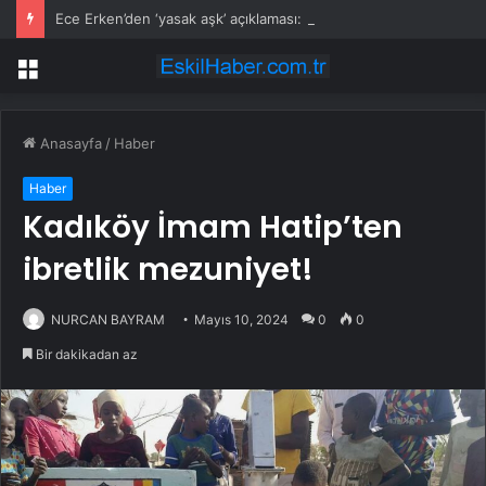
Ece Erken’den ‘yasak aşk’ açıklaması: Hukuki yollara başvuruyor
Menü
Anasayfa
/
Haber
Haber
Kadıköy İmam Hatip’ten
ibretlik mezuniyet!
NURCAN BAYRAM
Mayıs 10, 2024
0
0
Bir dakikadan az