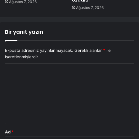
Ağustos 7, 2026
Ağustos 7, 2026
Bir yanıt yazın
E-posta adresiniz yayınlanmayacak.
Gerekli alanlar
*
ile
işaretlenmişlerdir
Y
o
r
u
m
*
Ad
*