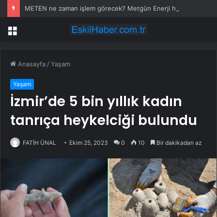
METEN ne zaman işlem görecek? Metgün Enerji halka arz kaç lot verdi?
Menü
Anasayfa
/
Yaşam
Yaşam
İzmir’de 5 bin yıllık kadın
tanrıça heykelciği bulundu
FATİH ÜNAL
Ekim 25, 2023
0
10
Bir dakikadan az