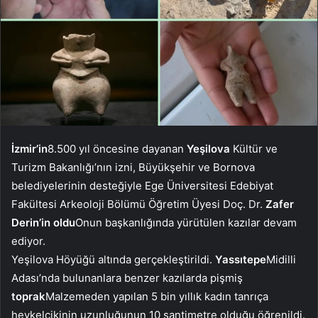
İzmir’in
8.500 yıl öncesine dayanan
Yeşilova
Kültür ve
Turizm Bakanlığı’nın izni, Büyükşehir ve Bornova
belediyelerinin desteğiyle Ege Üniversitesi Edebiyat
Fakültesi Arkeoloji Bölümü Öğretim Üyesi Doç. Dr.
Zafer
Derin’in oldu
Onun başkanlığında yürütülen kazılar devam
ediyor.
Yeşilova Höyüğü altında gerçekleştirildi.
Yassıtepe
Midilli
Adası’nda bulunanlara benzer kazılarda pişmiş
toprak
Malzemeden yapılan 5 bin yıllık kadın tanrıça
heykelcikinin uzunluğunun 10 santimetre olduğu öğrenildi.