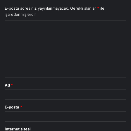
E-posta adresiniz yayınlanmayacak.
Gerekli alanlar
*
ile
işaretlenmişlerdir
Y
o
r
u
m
*
Ad
*
E-posta
*
İnternet sitesi