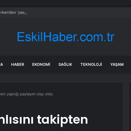
rken’den ‘yasak aşk’ açıklaması: Hukuki yollara başvuruyor
FA
HABER
EKONOMI
SAĞLIK
TEKNOLOJI
YAŞAM
çıktı yaptığı paylaşım olay oldu
nlısını takipten