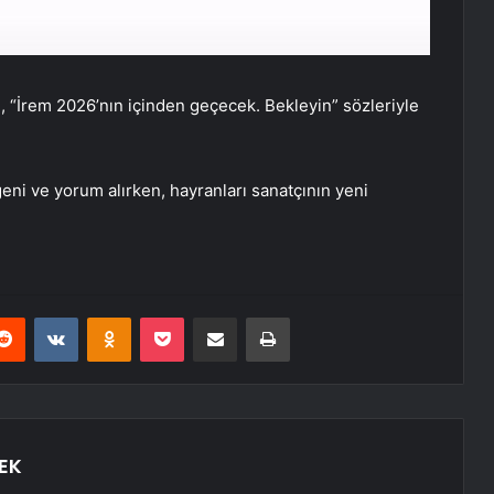
ıcı, “İrem 2026’nın içinden geçecek. Bekleyin” sözleriyle
eni ve yorum alırken, hayranları sanatçının yeni
erest
Reddit
VKontakte
Odnoklassniki
Pocket
E-Posta ile paylaş
Yazdır
EK