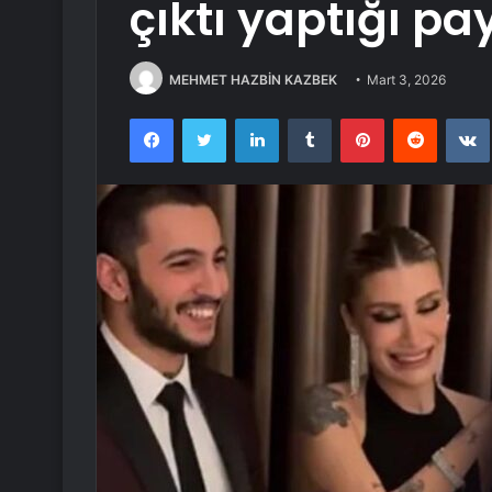
çıktı yaptığı pa
MEHMET HAZBİN KAZBEK
Mart 3, 2026
Facebook
Twitter
LinkedIn
Tumblr
Pinterest
Reddit