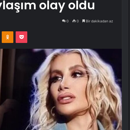
ylaşım olay oldu
0
0
Bir dakikadan az
VKontakte
Odnoklassniki
Pocket