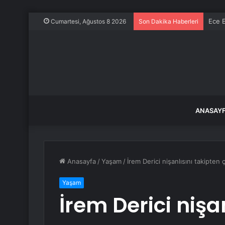
Ece E
Cumartesi, Ağustos 8 2026
Son Dakika Haberleri
ANASAY
Anasayfa
/
Yaşam
/
İrem Derici nişanlısını takipten 
Yaşam
İrem Derici nişa