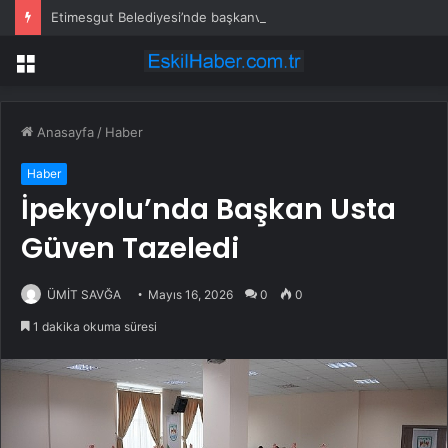
Etimesgut Belediyesi’nde başkanvekili seçimi için tarih belli oldu
Menü
Anasayfa
/
Haber
Haber
İpekyolu’nda Başkan Usta
Güven Tazeledi
ÜMİT SAVĞA
Mayıs 16, 2026
0
0
1 dakika okuma süresi