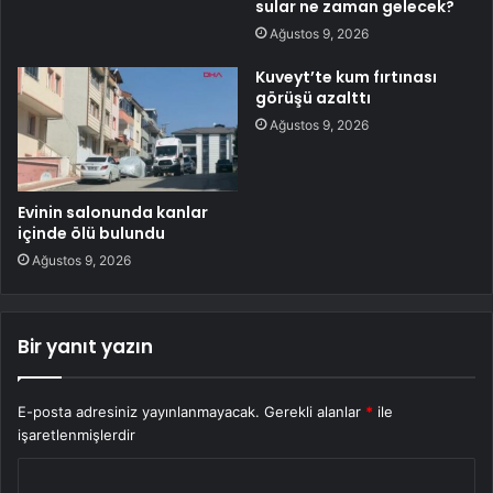
sular ne zaman gelecek?
Ağustos 9, 2026
Kuveyt’te kum fırtınası
görüşü azalttı
Ağustos 9, 2026
Evinin salonunda kanlar
içinde ölü bulundu
Ağustos 9, 2026
Bir yanıt yazın
E-posta adresiniz yayınlanmayacak.
Gerekli alanlar
*
ile
işaretlenmişlerdir
Y