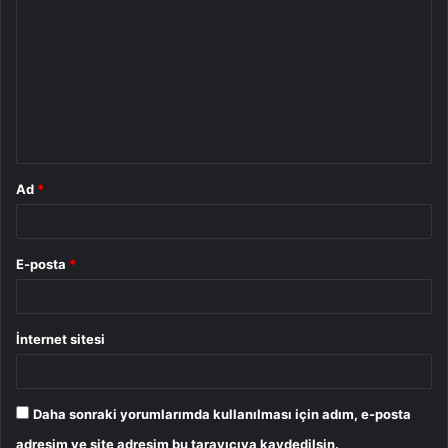
o
r
u
m
*
Ad
*
E-posta
*
İnternet sitesi
Daha sonraki yorumlarımda kullanılması için adım, e-posta
adresim ve site adresim bu tarayıcıya kaydedilsin.