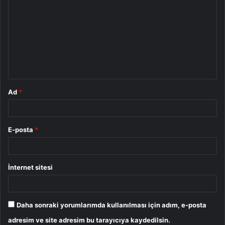
o
r
u
m
*
Ad
*
E-posta
*
İnternet sitesi
Daha sonraki yorumlarımda kullanılması için adım, e-posta
adresim ve site adresim bu tarayıcıya kaydedilsin.