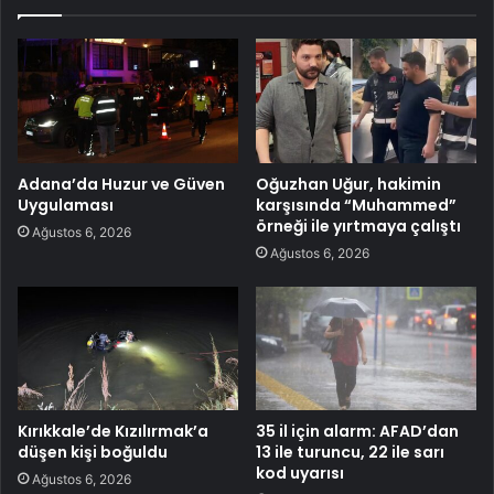
Adana’da Huzur ve Güven
Oğuzhan Uğur, hakimin
Uygulaması
karşısında “Muhammed”
örneği ile yırtmaya çalıştı
Ağustos 6, 2026
Ağustos 6, 2026
Kırıkkale’de Kızılırmak’a
35 il için alarm: AFAD’dan
düşen kişi boğuldu
13 ile turuncu, 22 ile sarı
kod uyarısı
Ağustos 6, 2026