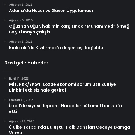
Ağustos 6, 2026
Adana’da Huzur ve Güven Uygulaması
Ağustos 6, 2026
Oğuzhan Uğur, hakimin karşısında “Muhammed” örneği
ile yırtmaya çalıştı
Ağustos 6, 2026
Kırıkkale’de Kızılırmak’a düşen kişi boğuldu
Rastgele Haberler
Eylül 11, 2023
MİT, PKK/YPG’li sözde ekonomi sorumlusu Zülfiye
Binbir’i etkisiz hale getirdi
Haziran 12, 2025
İsrail’de siyasi deprem: Harediler hükümetten istifa
etti
Ağustos 29, 2025
8 Ülke Torbalı’da Buluştu: Halk Dansları Geceye Damga
Vurdu