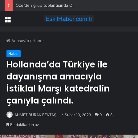
Özel’den grup toplantısında CHP’ye veda gibi sözler: Her son bir başlangıçtır
Menü
Anasayfa
/
Haber
Haber
Hollanda’da Türkiye ile
dayanışma amacıyla
İstiklal Marşı katedralin
çanıyla çalındı.
AHMET BURAK BEKTAŞ
Şubat 10, 2023
0
8
Bir dakikadan az