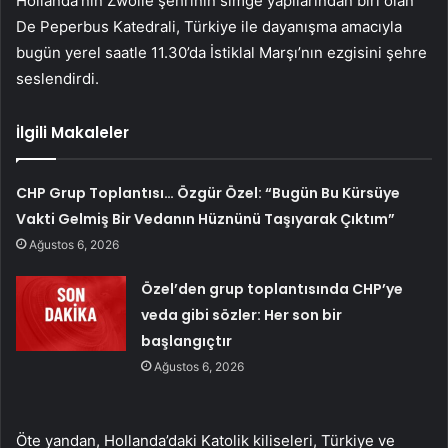
Hollanda’nın Zwolle şehrinin simge yapılarından biri olan
De Peperbus Katedrali, Türkiye ile dayanışma amacıyla
bugün yerel saatle 11.30’da İstiklal Marşı’nın ezgisini şehre
seslendirdi.
İlgili Makaleler
CHP Grup Toplantısı… Özgür Özel: “Bugün Bu Kürsüye
Vakti Gelmiş Bir Vedanın Hüznünü Taşıyarak Çıktım”
Ağustos 6, 2026
Özel’den grup toplantısında CHP’ye
veda gibi sözler: Her son bir
başlangıçtır
Ağustos 6, 2026
Öte yandan, Hollanda’daki Katolik kiliseleri, Türkiye ve