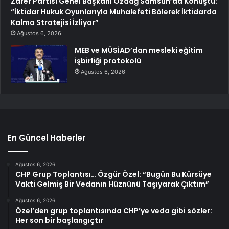
Zafer Partisi Genel Başkanı Özdağ Samsun’da Konuştu:
“İktidar Hukuk Oyunlarıyla Muhalefeti Bölerek İktidarda
Kalma Stratejisi İzliyor”
Ağustos 6, 2026
MEB ve MÜSİAD’dan mesleki eğitim
işbirliği protokolü
Ağustos 6, 2026
En Güncel Haberler
Ağustos 6, 2026
CHP Grup Toplantısı… Özgür Özel: “Bugün Bu Kürsüye
Vakti Gelmiş Bir Vedanın Hüznünü Taşıyarak Çıktım”
Ağustos 6, 2026
Özel’den grup toplantısında CHP’ye veda gibi sözler:
Her son bir başlangıçtır