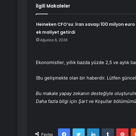
İlgili Makaleler
Heineken CFO’su: İran savaşı 100 milyon euro
ek maliyet getirdi
Ağustos 6, 2026
Ekonomistler, yıllık bazda yüzde 2,5 ve aylık 
(Bu gelişmekte olan bir haberdir. Lütfen güncel
Bu makale yapay zekanın desteğiyle oluşturulmuş
Daha fazla bilgi için Şart ve Koşullar bölümüm
Facebook
Twitter
LinkedIn
Tumblr
Pint
Paylaş