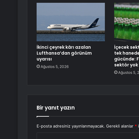
İkinci çeyrek kârı azalan
İçecek se
Lufthansa’dan görünüm
tek hanede
uyarısı
gücünde: 
sektör yok
Ağustos 5, 2026
Ağustos 5, 
Bir yanıt yazın
E-posta adresiniz yayınlanmayacak.
Gerekli alanlar
*
i
Y