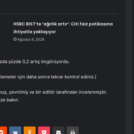
HSBC BIST’te ’ağırlık artır’: Citi faiz patikasına
ihtiyatla yaklaşıyor
Ağustos 6, 2026
bazda yüzde 0,2 artış öngörüyordu.
lemeler için daha sonra tekrar kontrol ediniz.)
, çevrilmiş ve bir editör tarafından incelenmiştir.
üze bakın.
erest
Reddit
VKontakte
Odnoklassniki
Pocket
E-Posta ile paylaş
Yazdır