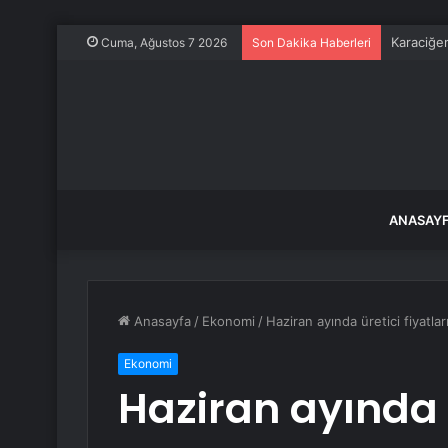
Atlantis 
Cuma, Ağustos 7 2026
Son Dakika Haberleri
ANASAY
Anasayfa
/
Ekonomi
/
Haziran ayında üretici fiyatla
Ekonomi
Haziran ayında ü