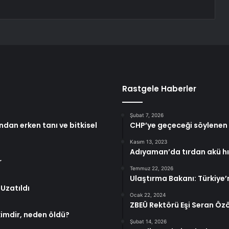
Rastgele Haberler
Şubat 7, 2026
dan erken tanı ve bitkisel
CHP’ye geçeceği söylenen 
Kasım 13, 2023
Adıyaman’da tırdan akü hır
r
Temmuz 22, 2026
Ulaştırma Bakanı: Türkiye’
Uzatıldı
Ocak 22, 2024
ZBEÜ Rektörü Eşi Seran Öz
kimdir, neden öldü?
Şubat 14, 2026