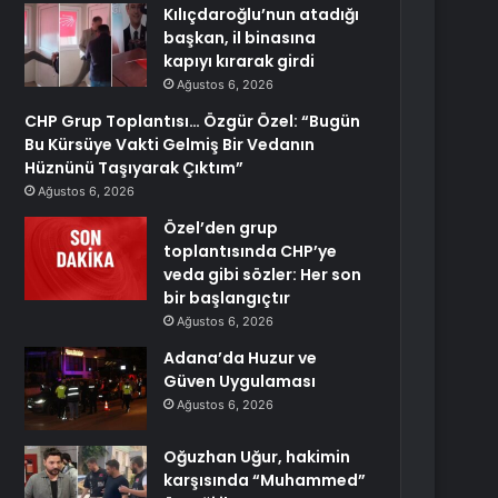
Kılıçdaroğlu’nun atadığı
başkan, il binasına
kapıyı kırarak girdi
Ağustos 6, 2026
CHP Grup Toplantısı… Özgür Özel: “Bugün
Bu Kürsüye Vakti Gelmiş Bir Vedanın
Hüznünü Taşıyarak Çıktım”
Ağustos 6, 2026
Özel’den grup
toplantısında CHP’ye
veda gibi sözler: Her son
bir başlangıçtır
Ağustos 6, 2026
Adana’da Huzur ve
Güven Uygulaması
Ağustos 6, 2026
Oğuzhan Uğur, hakimin
karşısında “Muhammed”