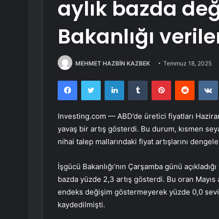
aylık bazda değ
Bakanlığı verile
MEHMET HAZBİN KAZBEK
Temmuz 18, 2025
Facebook
Twitter
LinkedIn
Tumblr
Pinterest
Reddit
Investing.com — ABD’de üretici fiyatları Haziran
yavaş bir artış gösterdi. Bu durum, kısmen se
nihai talep mallarındaki fiyat artışlarını deng
İşgücü Bakanlığı’nın Çarşamba günü açıkladığı ve
bazda yüzde 2,3 artış gösterdi. Bu oran Mayıs 
endeks değişim göstermeyerek yüzde 0,0 seviye
kaydedilmişti.