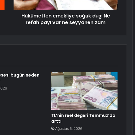
Hükümetten emekliye soğuk duş: Ne
refah payı var ne seyyanen zam
ssesi bugün neden
?
2026
TL’nin reel değeri Temmuz’da
arttı
Ağustos 5, 2026