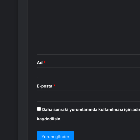
o
r
u
m
*
Ad
*
E-posta
*
Daha sonraki yorumlarımda kullanılması için adı
kaydedilsin.