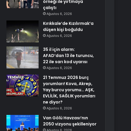
örneği ile yırtmaya
çalıştı
Ağustos 6, 2026
Kırıkkale’de Kızılırmak’a
düşen kişi boğuldu
Ağustos 6, 2026
35 il için alarm:
AFAD’dan 13 ile turuncu,
22 ile sarı kod uyarısı
Ağustos 6, 2026
21 Temmuz 2026 burç
yorumları! Kova, Akrep,
Yay burcu yorumu… AŞK,
EVLİLİK, SAĞLIK yorumları
ne diyor?
Ağustos 6, 2026
Van Gölü Havzası’nın
2050 vizyonu şekilleniyor
Ağustos 6, 2026