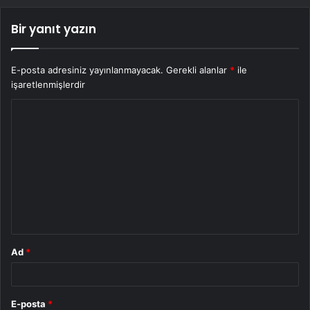
Bir yanıt yazın
E-posta adresiniz yayınlanmayacak.
Gerekli alanlar
*
ile
işaretlenmişlerdir
Y
o
r
u
m
*
Ad
*
E-posta
*