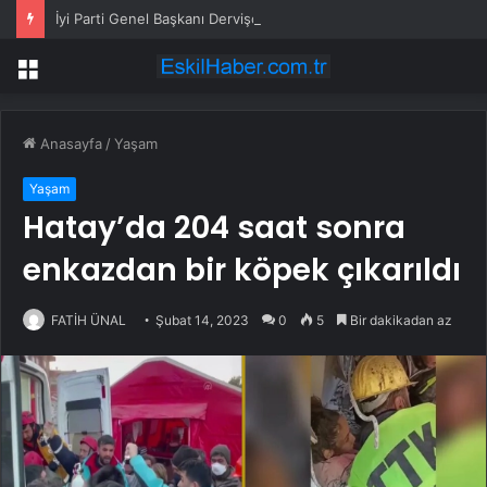
İyi Parti Genel Başkanı Dervişoğlu, Tüsiad Yöneticileri ile Bir Araya Geldi
Menü
Anasayfa
/
Yaşam
Yaşam
Hatay’da 204 saat sonra
enkazdan bir köpek çıkarıldı
FATİH ÜNAL
Şubat 14, 2023
0
5
Bir dakikadan az