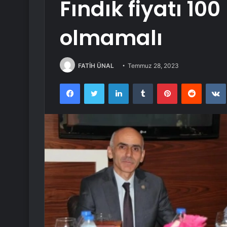
Fındık fiyatı 10
olmamalı
FATİH ÜNAL
Temmuz 28, 2023
Facebook
Twitter
LinkedIn
Tumblr
Pinterest
Reddit