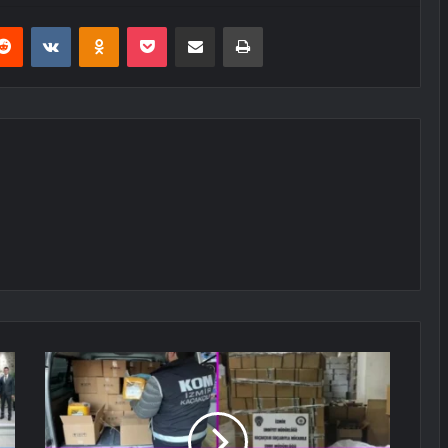
erest
Reddit
VKontakte
Odnoklassniki
Pocket
E-Posta ile paylaş
Yazdır