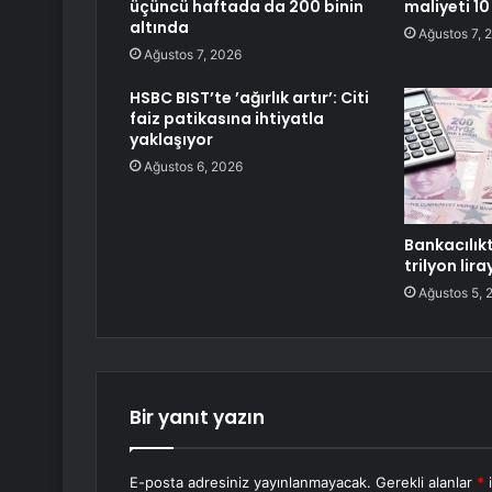
üçüncü haftada da 200 binin
maliyeti 10
altında
Ağustos 7, 
Ağustos 7, 2026
HSBC BIST’te ’ağırlık artır’: Citi
faiz patikasına ihtiyatla
yaklaşıyor
Ağustos 6, 2026
Bankacılık
trilyon liray
Ağustos 5, 
Bir yanıt yazın
E-posta adresiniz yayınlanmayacak.
Gerekli alanlar
*
i