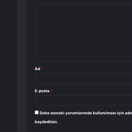
Y
o
r
u
m
*
Ad
*
E-posta
*
Daha sonraki yorumlarımda kullanılması için adı
kaydedilsin.