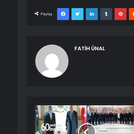
Facebook
Twitter
LinkedIn
Tumblr
Pint
Paylaş
FATİH ÜNAL