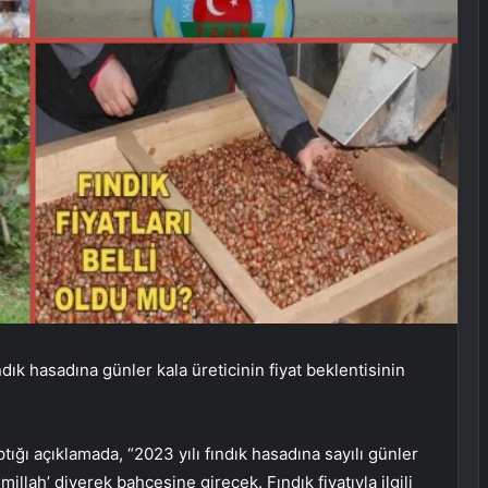
dık hasadına günler kala üreticinin fiyat beklentisinin
.
ığı açıklamada, “2023 yılı fındık hasadına sayılı günler
illah’ diyerek bahçesine girecek. Fındık fiyatıyla ilgili