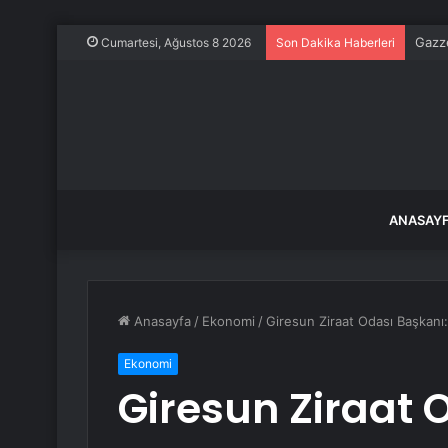
Gazze
Cumartesi, Ağustos 8 2026
Son Dakika Haberleri
ANASAY
Anasayfa
/
Ekonomi
/
Giresun Ziraat Odası Başkanı: 
Ekonomi
Giresun Ziraat 