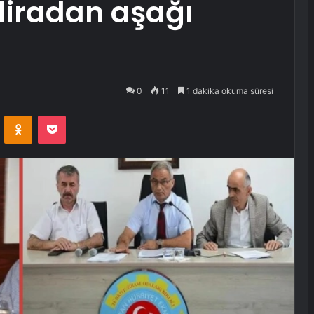
0 liradan aşağı
0
11
1 dakika okuma süresi
VKontakte
Odnoklassniki
Pocket