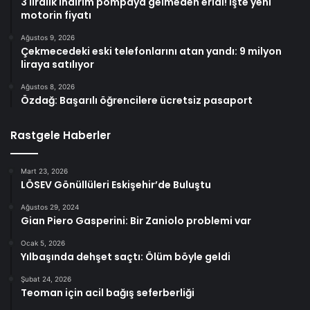
3 liralık indirim pompaya gelmeden eridi! İşte yeni
motorin fiyatı
Ağustos 9, 2026
Çekmecedeki eski telefonlarını atan yandı: 9 milyon
liraya satılıyor
Ağustos 8, 2026
Özdağ: Başarılı öğrencilere ücretsiz pasaport
Rastgele Haberler
Mart 23, 2026
LÖSEV Gönüllüleri Eskişehir’de Buluştu
Ağustos 29, 2024
Gian Piero Gasperini: Bir Zaniolo problemi var
Ocak 5, 2026
Yılbaşında dehşet saçtı: Ölüm böyle geldi
Şubat 24, 2026
Teoman için acil bağış seferberliği