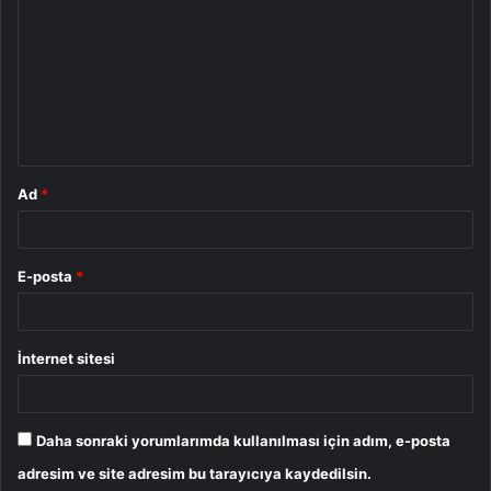
o
r
u
m
*
Ad
*
E-posta
*
İnternet sitesi
Daha sonraki yorumlarımda kullanılması için adım, e-posta
adresim ve site adresim bu tarayıcıya kaydedilsin.