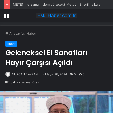
METEN ne zaman işlem görecek? Metgün Enerji halka arz kaç lot verdi?
Menü
Anasayfa
/
Haber
Haber
Geleneksel El Sanatları
Hayır Çarşısı Açıldı
NURCAN BAYRAM
Mayıs 28, 2024
0
0
1 dakika okuma süresi