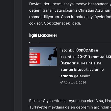
Devlet lideri, resmi sosyal medya hesabından y
değerli Ganalı vatandaşımız Christian Atsu’nun 
rahmet diliyorum. Gana futbolu en iyi üyelerin
çok zor. Çok özlenecek” dedi.
İlgili Makaleler
İstanbul ÜSKÜDAR su
kesintisi! 20-21 Temmuz İSKİ
Üsküdar su kesintisi ne
zaman bitecek, sular ne
zaman gelecek?
Ağustos 6, 2026
Eski bir Siyah Yıldızlar oyuncusu olan Atsu, Ha
Türkiye’de meydana gelen depremin ardından en