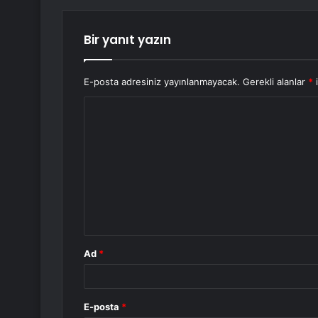
Bir yanıt yazın
E-posta adresiniz yayınlanmayacak.
Gerekli alanlar
*
i
Y
o
r
u
m
*
Ad
*
E-posta
*