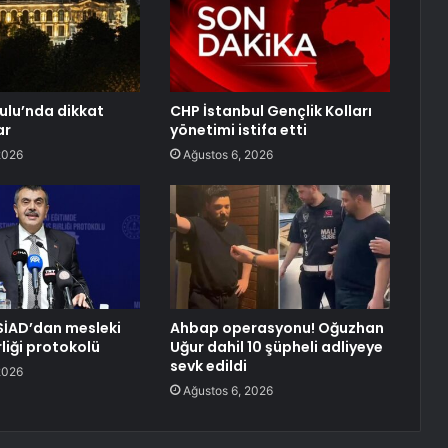
lu’nda dikkat
CHP İstanbul Gençlik Kolları
ar
yönetimi istifa etti
2026
Ağustos 6, 2026
SİAD’dan mesleki
Ahbap operasyonu! Oğuzhan
rliği protokolü
Uğur dahil 10 şüpheli adliyeye
sevk edildi
2026
Ağustos 6, 2026