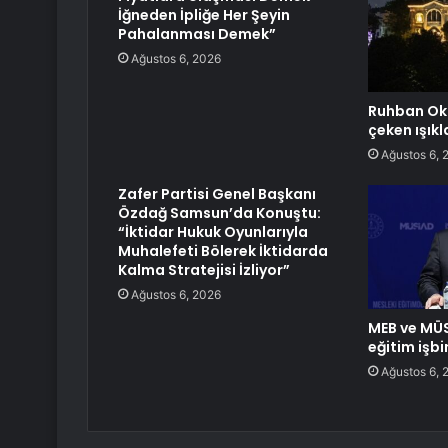
İğneden İpliğe Her Şeyin
Pahalanması Demek”
Ağustos 6, 2026
Ruhban Oku
çeken ışıkl
Ağustos 6, 
Zafer Partisi Genel Başkanı
Özdağ Samsun’da Konuştu:
“İktidar Hukuk Oyunlarıyla
Muhalefeti Bölerek İktidarda
Kalma Stratejisi İzliyor”
Ağustos 6, 2026
MEB ve MÜ
eğitim işbi
Ağustos 6, 