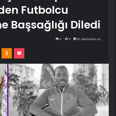
den Futbolcu
e Başsağlığı Diledi
0
6
Bir dakikadan az
VKontakte
Odnoklassniki
Pocket