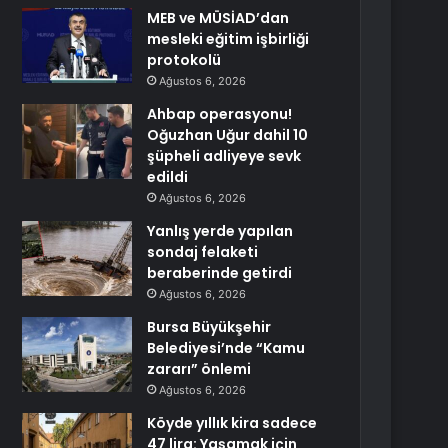
MEB ve MÜSİAD’dan
mesleki eğitim işbirliği
protokolü
Ağustos 6, 2026
Ahbap operasyonu!
Oğuzhan Uğur dahil 10
şüpheli adliyeye sevk
edildi
Ağustos 6, 2026
Yanlış yerde yapılan
sondaj felaketi
beraberinde getirdi
Ağustos 6, 2026
Bursa Büyükşehir
Belediyesi’nde “Kamu
zararı” önlemi
Ağustos 6, 2026
Köyde yıllık kira sadece
47 lira: Yaşamak için