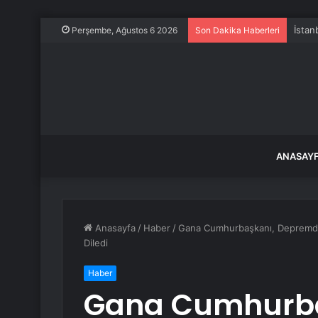
İstan
Perşembe, Ağustos 6 2026
Son Dakika Haberleri
ANASAY
Anasayfa
/
Haber
/
Gana Cumhurbaşkanı, Depremde 
Diledi
Haber
Gana Cumhurba