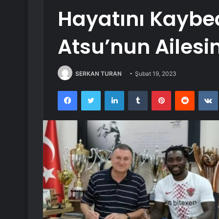
Hayatını Kaybe
Atsu’nun Ailesin
SERKAN TURAN
Şubat 19, 2023
Facebook
Twitter
LinkedIn
Tumblr
Pinterest
Reddit