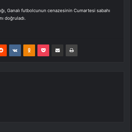
ığı, Ganalı futbolcunun cenazesinin Cumartesi sabahı
nı doğruladı.
erest
Reddit
VKontakte
Odnoklassniki
Pocket
E-Posta ile paylaş
Yazdır