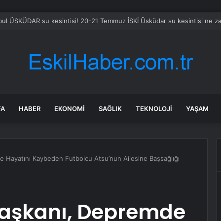
bul ÜSKÜDAR su kesintisi! 20-21 Temmuz İSKİ Üsküdar su kesintisi ne z
FA
HABER
EKONOMI
SAĞLIK
TEKNOLOJI
YAŞAM
Hayatını Kaybeden Futbolcu Atsu’nun Ailesine Başsağlığı
şkanı, Depremde