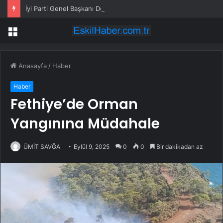
İyi Parti Genel Başkanı Dervişoğlu, Tüsiad Yöneticileri ile Bir Araya Geldi
Menü
Anasayfa
/
Haber
Haber
Fethiye’de Orman
Yangınına Müdahale
ÜMİT SAVĞA
Eylül 9, 2025
0
0
Bir dakikadan az