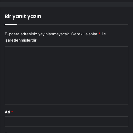
Bir yanıt yazın
E-posta adresiniz yayınlanmayacak.
Gerekli alanlar
*
ile
işaretlenmişlerdir
Y
o
r
u
m
*
Ad
*