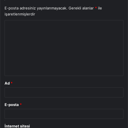
E-posta adresiniz yayınlanmayacak.
Gerekli alanlar
*
ile
işaretlenmişlerdir
Y
o
r
u
m
*
Ad
*
E-posta
*
İnternet sitesi