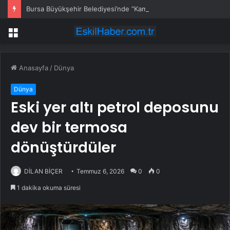
Bursa Büyükşehir Belediyesi’nde “Kamu zararı” önlemi
Menü
Anasayfa
/
Dünya
Dünya
Eski yer altı petrol deposunu
dev bir termosa
dönüştürdüler
DİLAN BİÇER
Temmuz 6, 2026
0
0
1 dakika okuma süresi