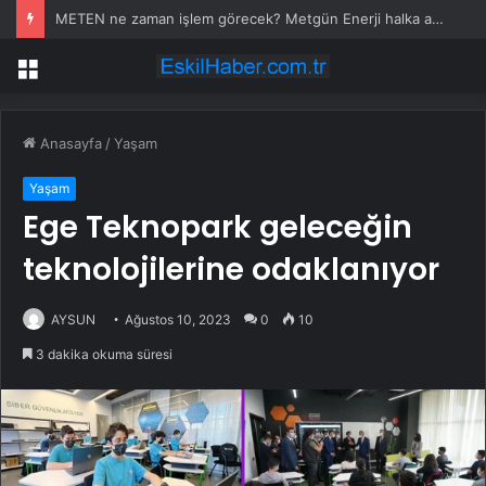
METEN ne zaman işlem görecek? Metgün Enerji halka arz kaç lot verdi?
Menü
Anasayfa
/
Yaşam
Yaşam
Ege Teknopark geleceğin
teknolojilerine odaklanıyor
AYSUN
Ağustos 10, 2023
0
10
3 dakika okuma süresi