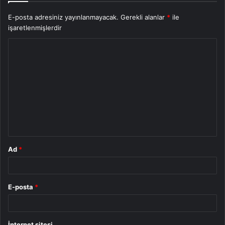
E-posta adresiniz yayınlanmayacak.
Gerekli alanlar
*
ile
işaretlenmişlerdir
Y
o
r
u
m
*
Ad
*
E-posta
*
İnternet sitesi