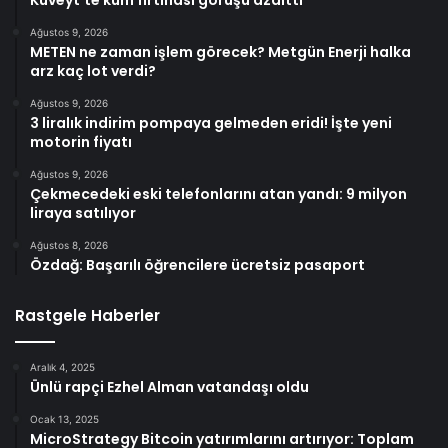
Kuveyt’te kum fırtınası görüşü azalttı
Ağustos 9, 2026
METEN ne zaman işlem görecek? Metgün Enerji halka
arz kaç lot verdi?
Ağustos 9, 2026
3 liralık indirim pompaya gelmeden eridi! İşte yeni
motorin fiyatı
Ağustos 9, 2026
Çekmecedeki eski telefonlarını atan yandı: 9 milyon
liraya satılıyor
Ağustos 8, 2026
Özdağ: Başarılı öğrencilere ücretsiz pasaport
Rastgele Haberler
Aralık 4, 2025
Ünlü rapçi Ezhel Alman vatandaşı oldu
Ocak 13, 2025
MicroStrategy Bitcoin yatırımlarını artırıyor: Toplam