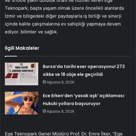
ve %100’e yakın doluluk oranı ile hizmet veren Ege
Teknopark, başta yaşam olmak üzere öncelikli alanlarda
İzmir ve bölgedeki diğer paydaşlarla iş birliği ve sinerji
içinde kalite çalışmalarına ev sahipliği yapmaya devam
ediyor. bilimler ve sağlık.
İlgili Makaleler
Bursa’da tarihi eser operasyonu! 273
sikke ve 18 obje ele geçirildi
Ağustos 8, 2026
Ece Erken’den ‘yasak aşk’ açıklaması:
Hukuki yollara başvuruyor
Ağustos 8, 2026
Ege Teknopark Genel Müdürü Prof. Dr. Emre İlker, “Ege