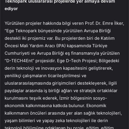
Teknopark uluslararası projelerde yer almaya devam
ediyor
Yürütülen projeler hakkında bilgi veren Prof. Dr. Emre İlker,
“Ege Teknopark bünyesinde yürütülen Avrupa Birliği
destekli iki projemiz var. Bu projelerden biri de Katılım
Öncesi Mali Yardım Aracı (IPA) kapsamında Türkiye
Cumhuriyeti ve Avrupa Birliği eş finansmanıyla yürütülen
“D-TECH4Ent” projesidir. Ege D-Tech Projesi; Bölgedeki
derin teknoloji ve inovasyon kapasitesini geliştirerek,
yenilikçi çalışmaların ticarileştirilmesi ve
uluslararasılaşmasında girişimcileri destekleyerek, ilgili
paydaşlar arasında iş birliği ağları ve stratejik ortaklıklar
kurulmasını teşvik ederek, İzmir bölgesinin sosyo-
ekonomik kalkınmasına katkıda bulunur. Ekonomik
kalkınmanın öncüleri arasında yer alan sağlık teknolojileri,
yaşam bilimleri ve yapay zeka teknolojileri ile derin
teknoloji bölümüne odaklanan bu proje, eğitim, eğitim,