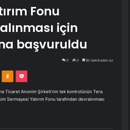
tırım Fonu
alınması için
na başvuruldu
0
0
Bir dakikadan az
VKontakte
Odnoklassniki
Pocket
ma Ticaret Anonim Şirketi’nin tek kontrolünün Tera
şim Sermayesi Yatırım Fonu tarafından devralınması