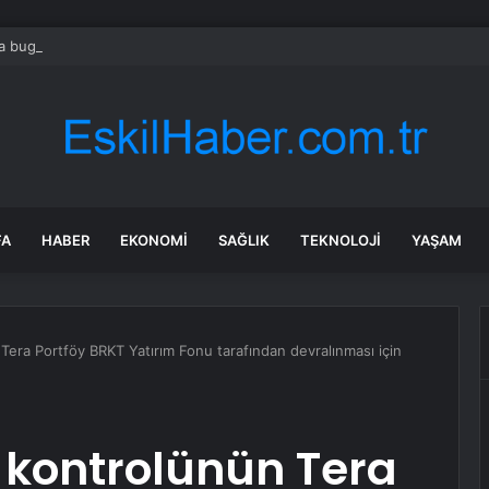
a bugün hava nasıl olacak?
FA
HABER
EKONOMI
SAĞLIK
TEKNOLOJI
YAŞAM
Tera Portföy BRKT Yatırım Fonu tarafından devralınması için
i kontrolünün Tera