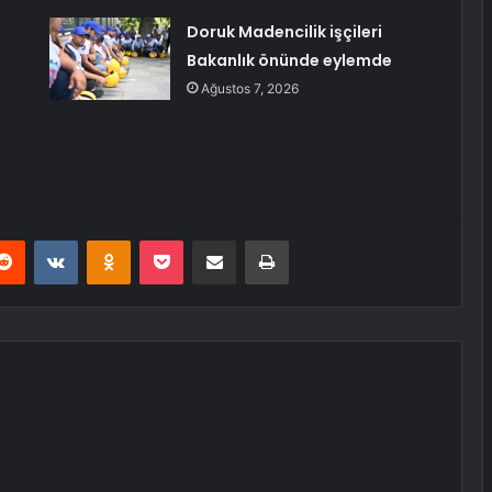
Doruk Madencilik işçileri
Bakanlık önünde eylemde
Ağustos 7, 2026
erest
Reddit
VKontakte
Odnoklassniki
Pocket
E-Posta ile paylaş
Yazdır