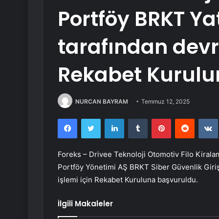
Portföy BRKT Ya
tarafından devr
Rekabet Kurulu
NURCAN BAYRAM
Temmuz 12, 2025
Facebook
Twitter
LinkedIn
Tumblr
Pinterest
Reddit
Foreks – Drivee Teknoloji Otomotiv Filo Kirala
Portföy Yönetimi AŞ BRKT Siber Güvenlik Giri
işlemi için Rekabet Kuruluna başvuruldu.
İlgili Makaleler