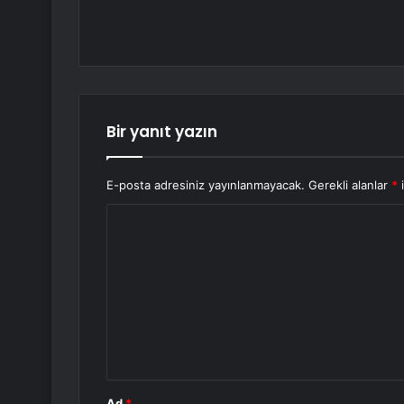
Bir yanıt yazın
E-posta adresiniz yayınlanmayacak.
Gerekli alanlar
*
i
Y
o
r
u
m
*
Ad
*