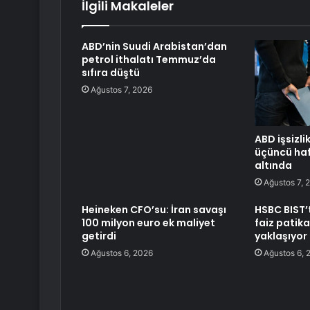
İlgili Makaleler
ABD’nin Suudi Arabistan’dan
petrol ithalatı Temmuz’da
sıfıra düştü
Ağustos 7, 2026
ABD işsizli
üçüncü haf
altında
Ağustos 7, 
Heineken CFO’su: İran savaşı
HSBC BIST’te
100 milyon euro ek maliyet
faiz patika
getirdi
yaklaşıyor
Ağustos 6, 2026
Ağustos 6, 