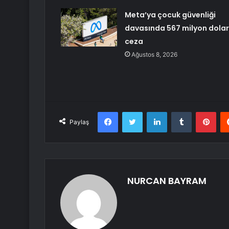
Meta’ya çocuk güvenliği
davasında 567 milyon dolar
ceza
Ağustos 8, 2026
Facebook
Twitter
LinkedIn
Tumblr
Pint
Paylaş
NURCAN BAYRAM