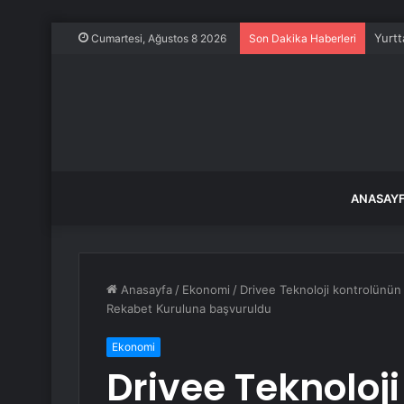
Yurtt
Cumartesi, Ağustos 8 2026
Son Dakika Haberleri
ANASAY
Anasayfa
/
Ekonomi
/
Drivee Teknoloji kontrolünün 
Rekabet Kuruluna başvuruldu
Ekonomi
Drivee Teknoloj