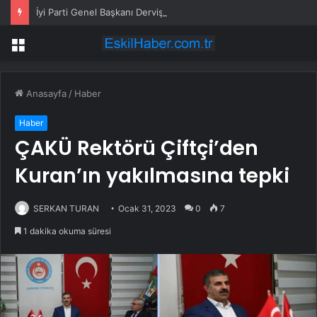
İyi Parti Genel Başkanı Dervişoğlu, Tüsiad Yöneticileri ile Bir Araya Geldi
Menü
Anasayfa
/
Haber
Haber
ÇAKÜ Rektörü Çiftçi’den
Kuran’ın yakılmasına tepki
SERKAN TURAN
Ocak 31, 2023
0
7
1 dakika okuma süresi