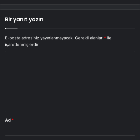
Bir yanıt yazın
E-posta adresiniz yayınlanmayacak.
Gerekli alanlar
*
ile
işaretlenmişlerdir
Y
o
r
u
m
*
Ad
*