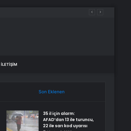
K, SAĞLIK yorumları ne diyor?
İLETIŞIM
Son Eklenen
35 il için alarm:
AFAD’dan 13 ile turuncu,
22 ile sarı kod uyarısı