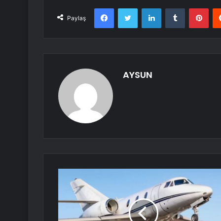
Facebook
Twitter
LinkedIn
Tumblr
Pint
Paylaş
AYSUN