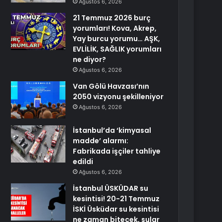
Ağustos 6, 2026
21 Temmuz 2026 burç
yorumları! Kova, Akrep,
Yay burcu yorumu… AŞK,
EVLİLİK, SAĞLIK yorumları
ne diyor?
Ağustos 6, 2026
Van Gölü Havzası’nın
2050 vizyonu şekilleniyor
Ağustos 6, 2026
İstanbul’da ‘kimyasal
madde’ alarmı:
Fabrikada işçiler tahliye
edildi
Ağustos 6, 2026
İstanbul ÜSKÜDAR su
kesintisi! 20-21 Temmuz
İSKİ Üsküdar su kesintisi
ne zaman bitecek, sular