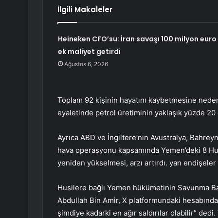
İlgili Makaleler
Heineken CFO’su: İran savaşı 100 milyon euro
ek maliyet getirdi
Ağustos 6, 2026
Toplam 92 kişinin hayatını kaybetmesine nede
eyaletinde petrol üretiminin yaklaşık yüzde 2
Ayrıca ABD ve İngiltere’nin Avustralya, Bahrey
hava operasyonu kapsamında Yemen’deki 8 Husi
yeniden yükselmesi, arzı artırdı. yan endişeler 
Husilere bağlı Yemen hükümetinin Savunma Bak
Abdullah Bin Amir, X platformundaki hesabından 
şimdiye kadarki en ağır saldırılar olabilir” dedi