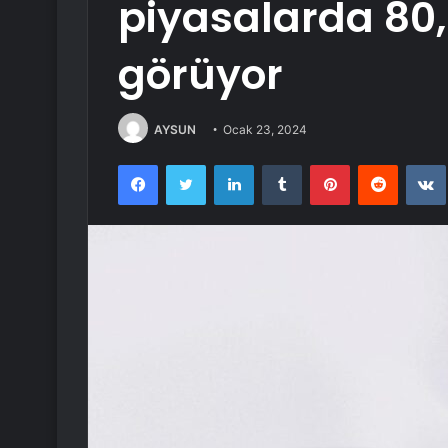
piyasalarda 80,
görüyor
AYSUN
Ocak 23, 2024
Facebook
Twitter
LinkedIn
Tumblr
Pinterest
Reddit