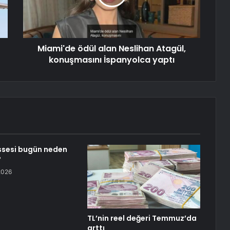
Miami'de ödül alan Neslihan Atagül,
konuşmasını İspanyolca yaptı
ssesi bugün neden
?
2026
TL’nin reel değeri Temmuz’da
arttı