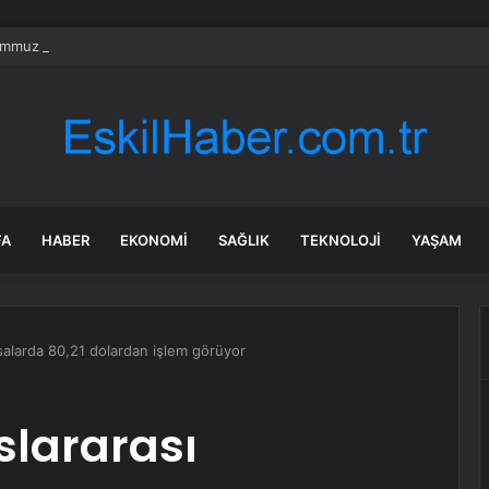
mmuz 2026 burç yorumları! Kova, Akrep, Yay burcu yorumu… AŞK, EVLİLİ
FA
HABER
EKONOMI
SAĞLIK
TEKNOLOJI
YAŞAM
asalarda 80,21 dolardan işlem görüyor
slararası