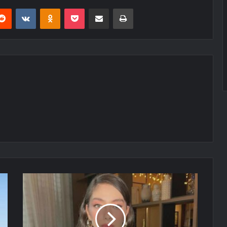
erest
Reddit
VKontakte
Odnoklassniki
Pocket
E-Posta ile paylaş
Yazdır