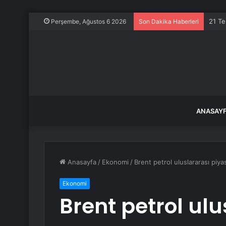
21 Te
Perşembe, Ağustos 6 2026
Son Dakika Haberleri
ANASAY
Anasayfa
/
Ekonomi
/
Brent petrol uluslararası piy
Ekonomi
Brent petrol ulu