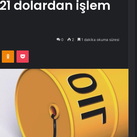
21 dolardan işlem
0
2
1 dakika okuma süresi
VKontakte
Odnoklassniki
Pocket