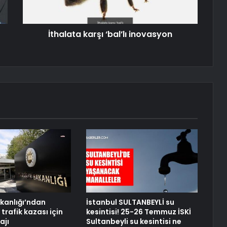
İthalata karşı ‘bal’lı inovasyon
akanlığı’ndan
İstanbul SULTANBEYLİ su
 trafik kazası için
kesintisi! 25-26 Temmuz İSKİ
ajı
Sultanbeyli su kesintisi ne