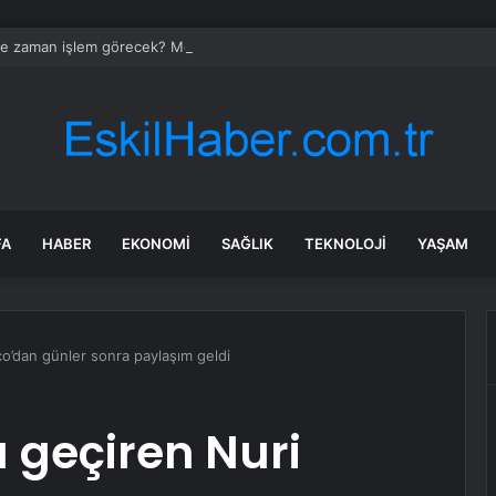
 zaman işlem görecek? Metgün Enerji halka arz kaç lot verdi?
FA
HABER
EKONOMI
SAĞLIK
TEKNOLOJI
YAŞAM
o’dan günler sonra paylaşım geldi
 geçiren Nuri