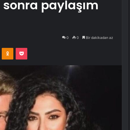
r sonra paylaşım
0
0
Bir dakikadan az
VKontakte
Odnoklassniki
Pocket