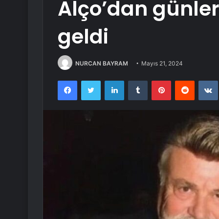
Alço’dan günle
geldi
NURCAN BAYRAM
Mayıs 21, 2024
Facebook
Twitter
LinkedIn
Tumblr
Pinterest
Reddit