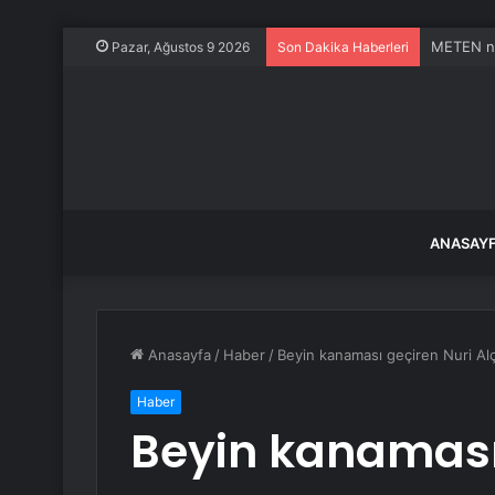
METEN ne
Pazar, Ağustos 9 2026
Son Dakika Haberleri
ANASAY
Anasayfa
/
Haber
/
Beyin kanaması geçiren Nuri Alç
Haber
Beyin kanaması