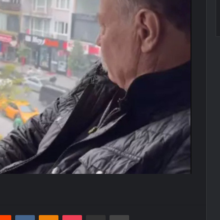
erest
Reddit
VKontakte
Odnoklassniki
Pocket
E-Posta ile paylaş
Yazdır