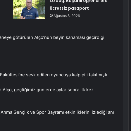
Özdağ: Başarılı öğrencilere
ücretsiz pasaport
Ağustos 8, 2026
staneye götürülen Alço’nun beyin kanaması geçirdiği
kültesi’ne sevk edilen oyuncuya kalp pili takılmıştı.
 Alço, geçtiğimiz günlerde aylar sonra ilk kez
ü Anma Gençlik ve Spor Bayramı etkinliklerini izlediği anı