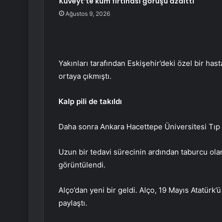
Kuveyt’te kum fırtınası görüşü azalttı
Ağustos 9, 2026
Yakınları tarafından Eskişehir’deki özel bir ha
ortaya çıkmıştı.
Kalp pili de takıldı
Daha sonra Ankara Hacettepe Üniversitesi Tıp Fa
Uzun bir tedavi sürecinin ardından taburcu olan
görüntülendi.
Alço’dan yeni bir geldi. Alço, 19 Mayıs Atatürk’
paylaştı.