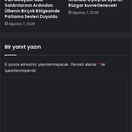
Saldırılarının Ardından
Rüzgar kuvvetlenecek!
Ülkenin Birçok Bölgesinde
Ağustos 7, 2026
Patlama Sesleri Duyuldu
Ağustos 7, 2026
Bir yanıt yazın
E-posta adresiniz yayınlanmayacak.
Gerekli alanlar
*
ile
işaretlenmişlerdir
Y
o
r
u
m
*