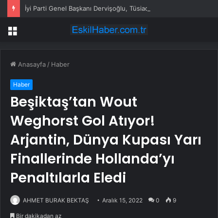
İyi Parti Genel Başkanı Dervişoğlu, Tüsiad Yöneticileri ile Bir Araya Geldi
Menü
Anasayfa
/
Haber
Haber
Beşiktaş’tan Wout
Weghorst Gol Atıyor!
Arjantin, Dünya Kupası Yarı
Finallerinde Hollanda’yı
Penaltılarla Eledi
AHMET BURAK BEKTAŞ
Aralık 15, 2022
0
9
Bir dakikadan az