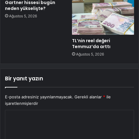
Gartner hissesi bugün
neden yükselişte?
Ağustos 5, 2026
TL’nin reel değeri
Temmuz’da arttı
Ağustos 5, 2026
Bir yanıt yazın
E-posta adresiniz yayınlanmayacak.
Gerekli alanlar
*
ile
işaretlenmişlerdir
Y
o
r