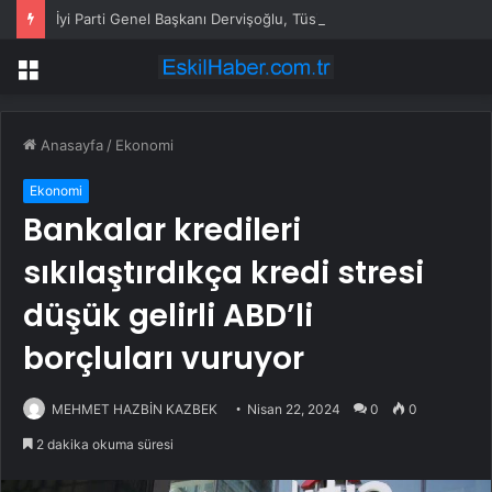
İyi Parti Genel Başkanı Dervişoğlu, Tüsiad Yöneticileri ile Bir Araya Geldi
Menü
Anasayfa
/
Ekonomi
Ekonomi
Bankalar kredileri
sıkılaştırdıkça kredi stresi
düşük gelirli ABD’li
borçluları vuruyor
MEHMET HAZBİN KAZBEK
Nisan 22, 2024
0
0
2 dakika okuma süresi