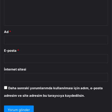
u
m
*
Ad
*
E-posta
*
İnternet sitesi
Daha sonraki yorumlarımda kullanılması için adım, e-posta
adresim ve site adresim bu tarayıcıya kaydedilsin.