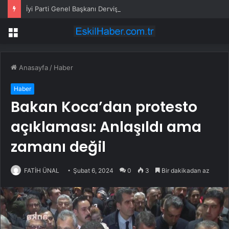
İyi Parti Genel Başkanı Dervişoğlu, Tüsiad Yöneticileri ile Bir Araya Geldi
Menü
Anasayfa
/
Haber
Haber
Bakan Koca’dan protesto
açıklaması: Anlaşıldı ama
zamanı değil
FATİH ÜNAL
Şubat 6, 2024
0
3
Bir dakikadan az