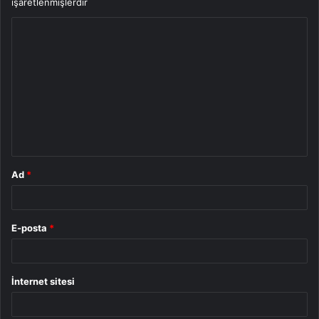
işaretlenmişlerdir
Y
o
r
u
m
*
Ad
*
E-posta
*
İnternet sitesi