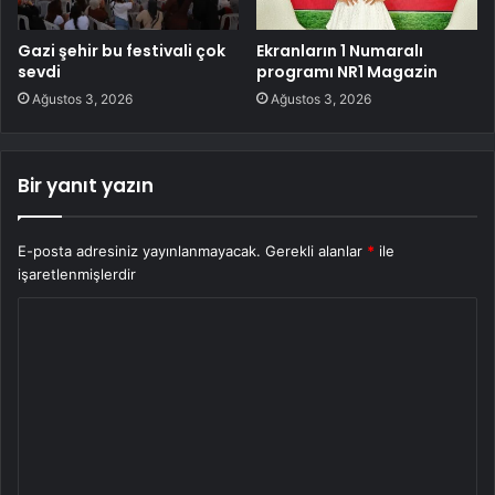
Gazi şehir bu festivali çok
Ekranların 1 Numaralı
sevdi
programı NR1 Magazin
Ağustos 3, 2026
Ağustos 3, 2026
Bir yanıt yazın
E-posta adresiniz yayınlanmayacak.
Gerekli alanlar
*
ile
işaretlenmişlerdir
Y
o
r
u
m
*