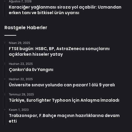
Ağustos 7, 2026
Karaciğer yağlanması siroza yol açabilir: Uzmandan
erken tanı ve bitkisel ürün uyarısı
Rastgele Haberler
Nisan 29, 2025
FTSE bugün: HSBC, BP, AstraZeneca sonuçlarını
açıklarken hisseler yatay
Haziran 23, 2025
Çankırı’da Ev Yangını
Haziran 22, 2025
Üniversite sınavı yolunda can pazarı! 1 ölü 9 yaralı
Temmuz 29, 2025
Türkiye, Eurofighter Typhoon İçin Anlaşma İmzaladı
Kasım 1, 2023
Trabzonspor, F.Bahçe maçının hazırlıklarına devam
etti