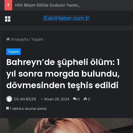
Hitit Bilişim 500’de Endüstri Yazılımında Birinci Sırada
Menü
Anasayfa
/
Yaşam
Yaşam
Bahreyn’de şüpheli ölüm: 1
yıl sonra morgda bulundu,
dövmesinden teşhis edildi
DİLAN BİÇER
Nisan 26, 2024
0
0
1 dakika okuma süresi