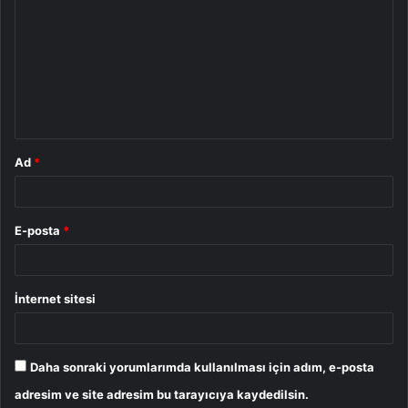
o
r
u
m
*
Ad
*
E-posta
*
İnternet sitesi
Daha sonraki yorumlarımda kullanılması için adım, e-posta
adresim ve site adresim bu tarayıcıya kaydedilsin.