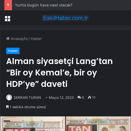
Yurtta bugün hava nasıl olacak?
Menü
Anasayfa
/
Haber
Haber
Alman siyasetçi Lang’tan
“Bir oy Kemal’e, bir oy
HDP’ye” daveti
SERKAN TURAN
Mayıs 12, 2023
0
11
1 dakika okuma süresi