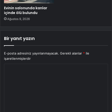
Evinin salonunda kanlar
içinde ölü bulundu
Ağustos 9, 2026
Bir yanıt yazın
E-posta adresiniz yayınlanmayacak.
Gerekli alanlar
*
ile
işaretlenmişlerdir
Y
o
r
u
m
*