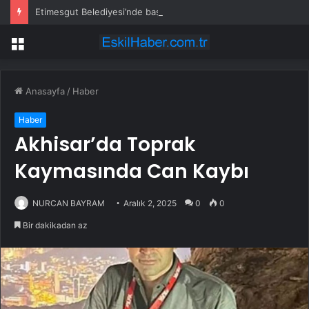
Etimesgut Belediyesi’nde başkanvekili seçimi için tarih belli oldu
Menü
Anasayfa
/
Haber
Haber
Akhisar’da Toprak
Kaymasında Can Kaybı
NURCAN BAYRAM
Aralık 2, 2025
0
0
Bir dakikadan az